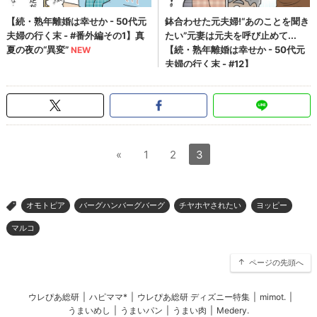
«
1
2
3
オモトピア
バーグハンバーグバーグ
チヤホヤされたい
ヨッピー
>
マルコ
ページの先頭へ
ウレぴあ総研
|
ハピママ*
|
ウレぴあ総研 ディズニー特集
|
mimot.
|
うまいめし
|
うまいパン
|
うまい肉
|
Medery.