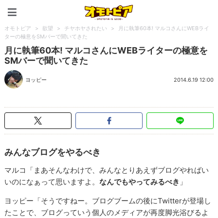
オモトピア
オモトピア
>
欲望
>
チヤホヤされたい
>
月に執筆60本! マルコさんにWEBライ
ターの極意をSMバーで聞いてきた
月に執筆60本! マルコさんにWEBライターの極意を
SMバーで聞いてきた
ヨッピー
2014.6.19 12:00
みんなブログをやるべき
マルコ「まあそんなわけで、みんなとりあえずブログやればい
いのになぁって思いますよ。
なんでもやってみるべき
」
ヨッピー「そうですねー。ブログブームの後にTwitterが登場し
たことで、ブログっていう個人のメディアが再度脚光浴びるよ