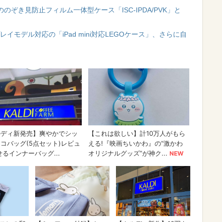
ini向けののぞき見防止フィルム一体型ケース「ISC-IPDA/PVK」と
ディスプレイモデル対応の「iPad mini対応LEGOケース」、さらに自