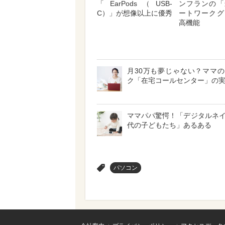
「EarPods（USB-
ンフランの「
C）」が想像以上に優秀
ートワークグ
高機能
月30万も夢じゃない？ママ
ク「在宅コールセンター」の
ママパパ驚愕！「デジタルネ
代の子どもたち」あるある
>
パソコン