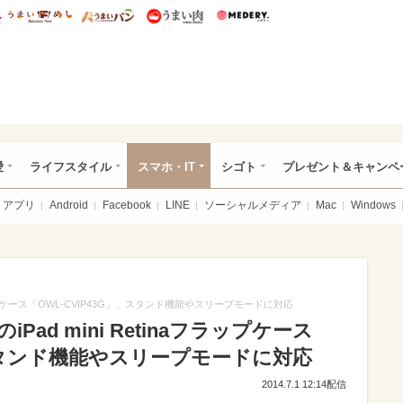
総研 ディズニー特集
mimot.
うまいめし
うまいパン
うまい肉
Medery.
ぴあ総研（うれぴあ）
愛
ライフスタイル
スマホ・IT
シゴト
プレゼント＆キャンペ
アプリ
Android
Facebook
LINE
ソーシャルメディア
Mac
Windows
フラップケース「OWL-CVIP43G」、スタンド機能やスリープモードに対応
ad mini Retinaフラップケース
、スタンド機能やスリープモードに対応
2014.7.1 12:14配信