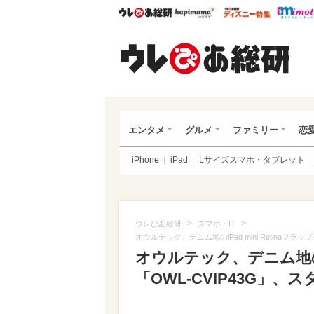
ウレぴあ総研
ハピママ*
ウレぴあ
ウレ
エンタメ
グルメ
ファミリー
恋
iPhone
iPad
Lサイズスマホ・タブレット
>
>
ウレぴあ総研
スマホ・IT
オウルテック、デニム地のiPad mini Retina
オウルテック、デニム地のiP
「OWL-CVIP43G」