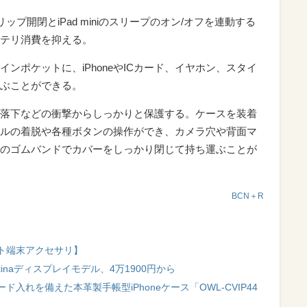
フリップ開閉とiPad miniのスリープのオン/オフを連動する
テリ消費を抑える。
ンポケットに、iPhoneやICカード、イヤホン、スタイ
ぶことができる。
だが、落下などの衝撃からしっかりと保護する。ケースを装着
ルの着脱や各種ボタンの操作ができ、カメラ穴や背面マ
のゴムバンドでカバーをしっかり閉じて持ち運ぶことが
BCN＋R
ット端末アクセサリ】
Retinaディスプレイモデル、4万1900円から
入れを備えた本革製手帳型iPhoneケース「OWL-CVIP44