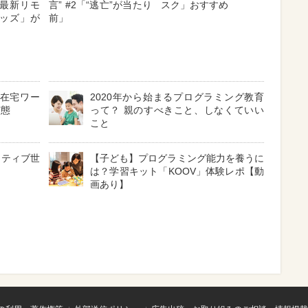
最新リモ
言” #2「“逃亡”が当たり
スク」おすすめ
ッズ」が
前」
の在宅ワー
2020年から始まるプログラミング教育
実態
って？ 親のすべきこと、しなくていい
こと
イティブ世
【子ども】プログラミング能力を養うに
は？学習キット「KOOV」体験レポ【動
画あり】