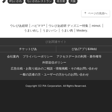
#ちいかわ
ちいかわレストラン
名古屋
大阪
>
ページの先頭へ
ウレぴあ総研
|
ハピママ*
|
ウレぴあ総研 ディズニー特集
|
mimot.
|
うまいめし
|
うまいパン
|
うまい肉
|
Medery.
ぴあ関連サイト
チケットぴあ
ぴあ(アプリ&Web)
会社案内
プライバシーポリシー
アクセスデータの利用・著作権等
外部送信ポリシー
広告出稿・お取り組みのご相談・情報掲載・その他お問い合わせ
一般の読者の方・ユーザーの方からのお問い合わせ
Copyright (C) PIA Corporation. All Rights Reserved.