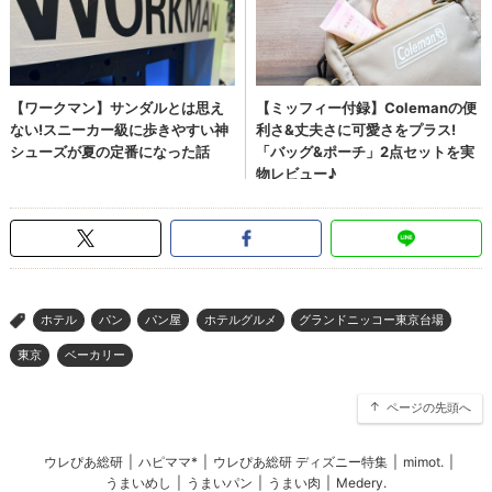
ホテル
パン
パン屋
ホテルグルメ
グランドニッコー東京台場
>
東京
ベーカリー
ページの先頭へ
ウレぴあ総研
|
ハピママ*
|
ウレぴあ総研 ディズニー特集
|
mimot.
|
うまいめし
|
うまいパン
|
うまい肉
|
Medery.