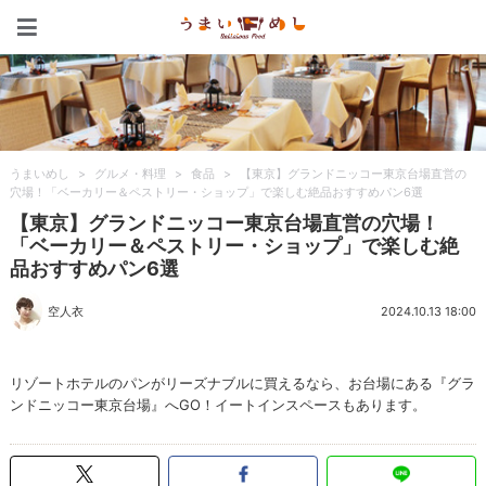
うまいめし
うまいめし
>
グルメ・料理
>
食品
>
【東京】グランドニッコー東京台場直営の
穴場！「ベーカリー＆ペストリー・ショップ」で楽しむ絶品おすすめパン6選
【東京】グランドニッコー東京台場直営の穴場！
「ベーカリー＆ペストリー・ショップ」で楽しむ絶
品おすすめパン6選
空人衣
2024.10.13 18:00
リゾートホテルのパンがリーズナブルに買えるなら、お台場にある『グラ
ンドニッコー東京台場』へGO！イートインスペースもあります。