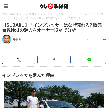
ウレぴあ総研（うれぴあ）
ウレぴあ総研
>
ライフスタイル
>
生活・ライフハック
>
【SUBARU】「インプ
レッサ」はなぜ売れる? 販売台数No.1の魅力をオーナー取材で分析
【SUBARU】「インプレッサ」はなぜ売れる? 販売
台数No.1の魅力をオーナー取材で分析
田中 顕
2014.7.22 17:30
インプレッサを選んだ理由