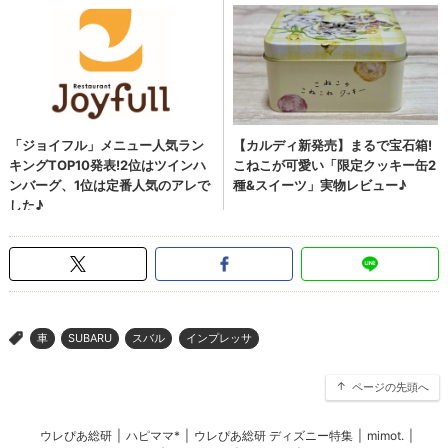
車
SUBARU
スバル
インプレッサ
>
ページの先頭へ
ウレぴあ総研
|
ハピママ*
|
ウレぴあ総研 ディズニー特集
|
mimot.
|