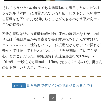
そしてもうひとつの特長である低振動にも着目したい。ピスト
ンが水平「対向」に設置されているため、ピストンから発生す
る振動をお互いに打ち消しあうことができるのが水平対向エン
ジンの特長だ。
不快な振動は特に長距離運転の時に疲れの原因となるが、内山
さんは「先日東京から青森まで長距離運転をしたんですけど、
エンジンのパワー性能もいいし、低振動だからボディに揺れが
来なくて往復しても疲れが少ない」「妻が運転していても安
心」とのことだった。実用燃費も高速道路走行で17km/L～
19km/L、一般道でも9km/L～12km/L走ってくれるので、奥さん
の目も優しいとのことであった。
見る角度でデザインの印象が変わるんです
次ページ
«
1
2
3
»