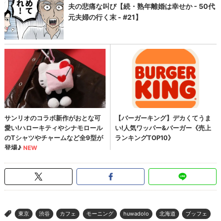
東京
渋谷
カフェ
モーニング
huwadolo
北海道
ブッフェ
>