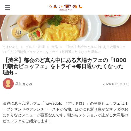
うまいめし
うまいめし
>
グルメ・料理
>
食品
>
【渋谷】都会のど真ん中にある穴場カフェ
の「1800円朝食ビュッフェ」をトライ→毎日通いたくなった理由…
【渋谷】都会のど真ん中にある穴場カフェの「1800
円朝食ビュッフェ」をトライ→毎日通いたくなった
理由…
早川 さとみ
2024.11.16 20:00
渋谷にある穴場カフェ「huwadolo （フワドロ）」の朝食ビュッフェはオ
ープンサンドやフレンチトーストが名物。ほかにも彩り豊かなサラダやお
にぎりなどメニューが豊富なんです。朝からテンションが上がる大満足の
ビュッフェをご紹介します！