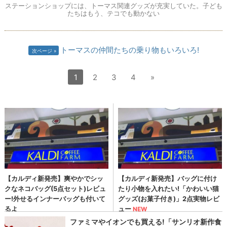
ステーションショップには、トーマス関連グッズが充実していた。子ども
たちはもう、テコでも動かない
トーマスの仲間たちの乗り物もいろいろ!
次ページ
1
2
3
4
»