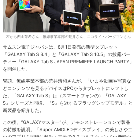
左から西山茉希さん、無線事業本部の荒井さん、ニコライ・バーグマンさん
サムスン電子ジャパンは、8月1日発売の新型タブレット
「GALAXY Tab S 8.4」と「GALAXY Tab S 10.5」の披露パー
ティー「GALAXY Tab S JAPAN PREMIERE LAUNCH PARTY」
を開催した。
冒頭、無線事業本部の荒井清和さんが、「いまや動画や写真な
どコンテンツを見るデバイスはPCからタブレットにシフトし
た。『GALAXY Tab S』は（スマートフォンの）『GALAXY
S』シリーズと同様、『S』を冠するフラッグシップモデル」と
新製品を紹介した。
この後、“GALAXYマスター”が、デモンストレーションで製品
の特徴を説明。「Super AMOLEDディスプレイ」の美しさや二
つのアプリを同時に起動・表示できるマルチウィンドウ機能な