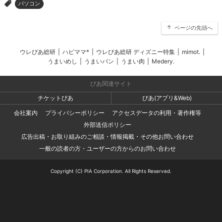
パソコン
>
ページの先頭へ
ウレぴあ総研
|
ハピママ*
|
ウレぴあ総研 ディズニー特集
|
mimot.
|
うまいめし
|
うまいパン
|
うまい肉
|
Medery.
ぴあ関連サイト
チケットぴあ
ぴあ(アプリ&Web)
会社案内
プライバシーポリシー
アクセスデータの利用・著作権等
外部送信ポリシー
広告出稿・お取り組みのご相談・情報掲載・その他お問い合わせ
一般の読者の方・ユーザーの方からのお問い合わせ
Copyright (C) PIA Corporation. All Rights Reserved.