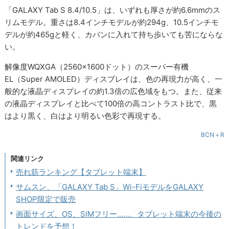
「GALAXY Tab S 8.4/10.5」は、いずれも厚さが約6.6mmのス
リムモデル。重さは8.4インチモデルが約294g、10.5インチモ
デルが約465gと軽く、カバンに入れて持ち歩いても苦にならな
い。
解像度WQXGA（2560×1600ドット）のスーパー有機
EL（Super AMOLED）ディスプレイは、色の再現力が高く、一
般的な液晶ディスプレイの約1.3倍の広色域をもつ。また、従来
の液晶ディスプレイと比べて100倍の高コントラスト比で、黒
はより黒く、白はより明るい色彩で再現する。
BCN＋R
関連リンク
売れ筋ランキング【タブレット端末】
サムスン、「GALAXY Tab S」Wi-FiモデルをGALAXY
SHOP限定で販売
画面サイズ、OS、SIMフリー……、タブレット端末の今後の
トレンドを予想！