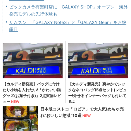
ビックカメラ有楽町店に「GALAXY SHOP」オープン 海外
発売モデルの先行体験も
サムスン、「GALAXY Note3」と「GALAXY Gear」をお披
露目