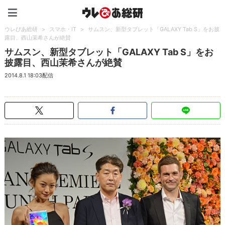
ウレぴあ総研（うれぴあ）
ウレぴあ総研
>
スマホ・IT
>
サムスン、新型タブレット「GALAXY Tab S」をお披
露目、西山茉希さんが絶賛
サムスン、新型タブレット「GALAXY Tab S」をお
披露目、西山茉希さんが絶賛
2014.8.1 18:03配信