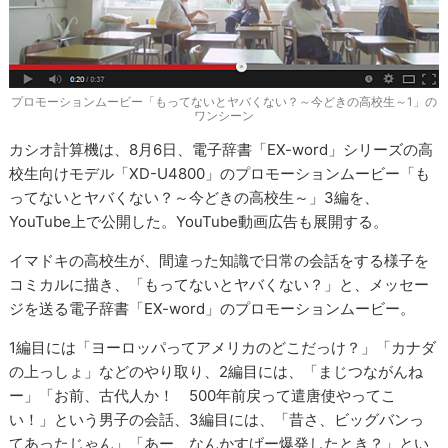
プロモーションムービー「もってないとヤバくない？～今どきの高校生～1」の
ワンシーン
カシオ計算機は、8月6日、電子辞書「EX-word」シリーズの高
校生向けモデル「XD-U4800」のプロモーションムービー「も
ってないとヤバくない？～今どきの高校生～」3編を、
YouTube上で公開した。YouTube動画広告も展開する。
イマドキの高校生が、間違った知識で日常の会話をする様子を
コミカルに描き、「もってないとヤバくない？」と、メッセー
ジを送る電子辞書「EX-word」のプロモーションムービー。
1編目には「ヨーロッパってアメリカのどこだっけ？」「カナダ
の上っしょ」などのやり取り、2編目には、「まじつながんね
ー」「お前、古代人か！ 500年前戻って遣唐使やってこ
い！」という男子の会話、3編目には、「昔さ、ビッグバンっ
てあったじゃん」「あー、なんかすげー爆発したとき？」とい