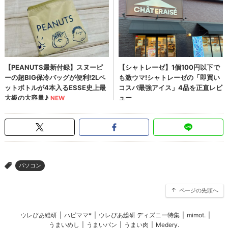
パソコン
>
ページの先頭へ
ウレぴあ総研
|
ハピママ*
|
ウレぴあ総研 ディズニー特集
|
mimot.
|
うまいめし
|
うまいパン
|
うまい肉
|
Medery.