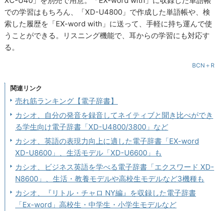
XC-U40」を別売で用意。「EX-word with」に収録した単語帳
での学習はもちろん、「XD-U4800」で作成した単語帳や、検
索した履歴を「EX-word with」に送って、手軽に持ち運んで使
うことができる。リスニング機能で、耳からの学習にも対応す
る。
BCN＋R
関連リンク
売れ筋ランキング【電子辞書】
カシオ、自分の発音を録音してネイティブと聞き比べができ
る学生向け電子辞書「XD-U4800/3800」など
カシオ、英語の表現力向上に適した電子辞書「EX-word
XD-U8600」、生活モデル「XD-U6600」も
カシオ、ビジネス英語を学べる電子辞書「エクスワード XD-
N8600」、生活・教養モデルや高校生モデルなど3機種も
カシオ、『リトル・チャロ NY編』を収録した電子辞書
「Ex-word」高校生・中学生・小学生モデルなど