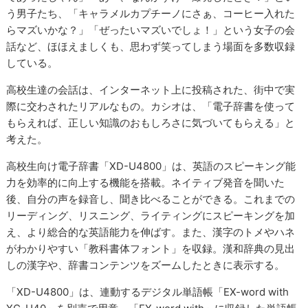
う男子たち、「キャラメルカプチーノにさぁ、コーヒー入れた
らマズいかな？」「ぜったいマズいでしょ！」という女子の会
話など、ほほえましくも、思わず笑ってしまう場面を多数収録
している。
高校生達の会話は、インターネット上に投稿された、街中で実
際に交わされたリアルなもの。カシオは、「電子辞書を使って
もらえれば、正しい知識のおもしろさに気づいてもらえる」と
考えた。
高校生向け電子辞書「XD-U4800」は、英語のスピーキング能
力を効率的に向上する機能を搭載。ネイティブ発音を聞いた
後、自分の声を録音し、聞き比べることができる。これまでの
リーディング、リスニング、ライティングにスピーキングを加
え、より総合的な英語能力を伸ばす。また、漢字のトメやハネ
がわかりやすい「教科書体フォント」を収録。漢和辞典の見出
しの漢字や、辞書コンテンツをズームしたときに表示する。
「XD-U4800」は、連動するデジタル単語帳「EX-word with