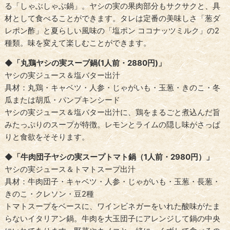
る「しゃぶしゃぶ鍋」。ヤシの実の果肉部分もサクサクと、具
材として食べることができます。タレは定番の美味しさ「葱ダ
レポン酢」と夏らしい風味の「塩ポン ココナッツミルク」の2
種類。味を変えて楽しむことができます。
◆「丸鶏ヤシの実スープ鍋(1人前・2880円)」
ヤシの実ジュース＆塩バター出汁
具材：丸鶏・キャベツ・人参・じゃがいも・玉葱・きのこ・冬
瓜または胡瓜・パンプキンシード
ヤシの実ジュース＆塩バター出汁に、鶏をまるごと煮込んだ旨
みたっぷりのスープが特徴。レモンとライムの隠し味がさっぱ
りと食欲をそそります。
◆「牛肉団子ヤシの実スープトマト鍋（1人前・2980円）」
ヤシの実ジュース＆トマトスープ出汁
具材：牛肉団子・キャベツ・人参・じゃがいも・玉葱・長葱・
きのこ・クレソン・豆2種
トマトスープをベースに、ワインビネガーをいれた酸味がたま
らないイタリアン鍋。牛肉を大玉団子にアレンジして鍋の中央