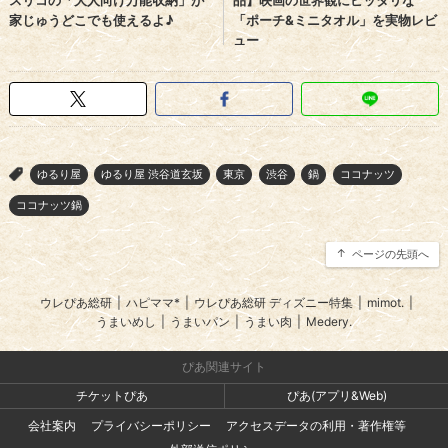
ゆるり屋
ゆるり屋 渋谷道玄坂
東京
渋谷
鍋
ココナッツ
>
ココナッツ鍋
ページの先頭へ
ウレぴあ総研
|
ハピママ*
|
ウレぴあ総研 ディズニー特集
|
mimot.
|
うまいめし
|
うまいパン
|
うまい肉
|
Medery.
ぴあ関連サイト
チケットぴあ
ぴあ(アプリ&Web)
会社案内
プライバシーポリシー
アクセスデータの利用・著作権等