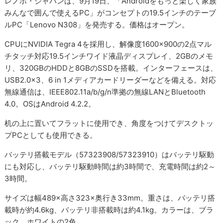
レノボ・ジャパンは、9月19日、「Androidをもっと楽しく家族
みんなで囲んで使えるPC」がコンセプトの19.5インチのテーブ
ルPC「Lenovo N308」を発売する。価格はオープン。
CPUにNVIDIA Tegra 4を採用し、解像度1600×900の2点マル
チタッチ対応19.5インチワイド液晶ディスプレイ、2GBのメモ
リ、320GBのHDDと8GBのSSDを搭載。インターフェースは、
USB2.0×3、6 in 1メディアカードリーダーなどを備える。対応
無線通信は、IEEE802.11a/b/g/n準拠の無線LANとBluetooth
4.0。OSはAndroid 4.2.2。
机の上に置いてフラットに使用でき、角度をつけてデスクトッ
プPCとしても使用できる。
バッテリ搭載モデル（57323908/57323910）はバッテリ駆動
にも対応し、バッテリ駆動時間は約3時間で、充電時間は約2～
3時間。
サイズは幅489×高さ323×奥行き33mm。重さは、バッテリ搭
載時が約4.6kg、バッテリ非搭載時は約4.1kg。カラーは、ブラ
ック、ホワイトの2色。