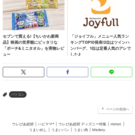
パソコン
>
ページの先頭へ
ウレぴあ総研
|
ハピママ*
|
ウレぴあ総研 ディズニー特集
|
mimot.
|
うまいめし
|
うまいパン
|
うまい肉
|
Medery.