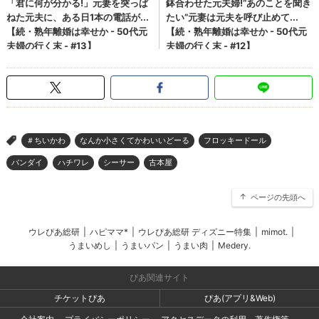
＃ちいかわ
なんか小さくてかわいいどーる
フロッキードール
>
バンダイ
ハチワレ
シーサー
古本屋
ページの先頭へ
ウレぴあ総研
|
ハピママ*
|
ウレぴあ総研 ディズニー特集
|
mimot.
|
うまいめし
|
うまいパン
|
うまい肉
|
Medery.
ぴあ関連サイト
チケットぴあ
ぴあ(アプリ&Web)