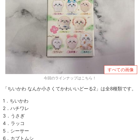
すべての画像
今回のラインナップはこちら！
「ちいかわ なんか小さくてかわいいどーる2」は全8種類です。
1．ちいかわ
2．ハチワレ
3．うさぎ
4．ラッコ
5．シーサー
6．カブトムシ