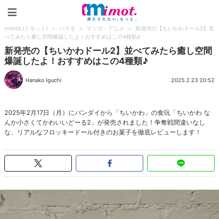
mimot.(ミモット)
mimot.(ミモット)
>
ハマる
>
マンガ・アニメ
>
新発売の【ちいかわドール2】並
べてみたら癒し空間爆誕したよ！おすすめはこの4種類♪
新発売の【ちいかわドール2】並べてみたら癒し空間
爆誕したよ！おすすめはこの4種類♪
Hanako Iguchi
2025.2.23 20:52
2025年2月17日（月）にバンダイから「ちいかわ」の食玩「ちいかわ な
んか小さくてかわいいどーる2」が発売されました！争奪戦間違いなし
な、リアルなフロッキードール付きのお菓子を徹底レビューします！