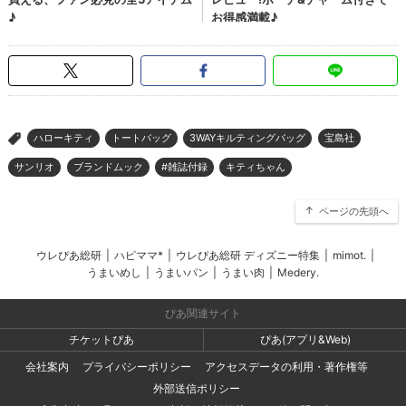
ハローキティ
トートバッグ
3WAYキルティングバッグ
宝島社
>
サンリオ
ブランドムック
#雑誌付録
キティちゃん
ページの先頭へ
ウレぴあ総研
|
ハピママ*
|
ウレぴあ総研 ディズニー特集
|
mimot.
|
うまいめし
|
うまいパン
|
うまい肉
|
Medery.
ぴあ関連サイト
チケットぴあ
ぴあ(アプリ&Web)
会社案内
プライバシーポリシー
アクセスデータの利用・著作権等
外部送信ポリシー