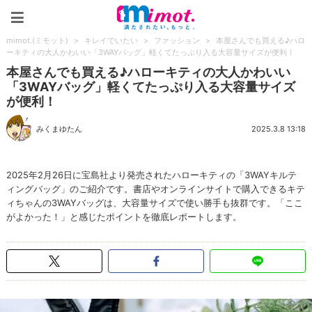
mimot.(ミモット)
mimot.(ミモット)
>
キレイでいたい
>
ファッション
>
本屋さんでも買える♪ハロ
ーキティの大人かわいい「3WAYバッグ」軽くてたっぷり入る大容量サイズが便利！
本屋さんでも買える♪ハローキティの大人かわいい
「3WAYバッグ」軽くてたっぷり入る大容量サイズ
が便利！
みくまゆたん
2025.3.8 13:18
2025年2月26日に宝島社より発売されたハローキティの「3WAYキルテ
ィングバッグ」のご紹介です。書店やオンラインサイトで購入できるキテ
ィちゃんの3WAYバッグは、大容量サイズで使い勝手も抜群です。「ここ
がよかった！」と感じたポイントを徹底レポートします。