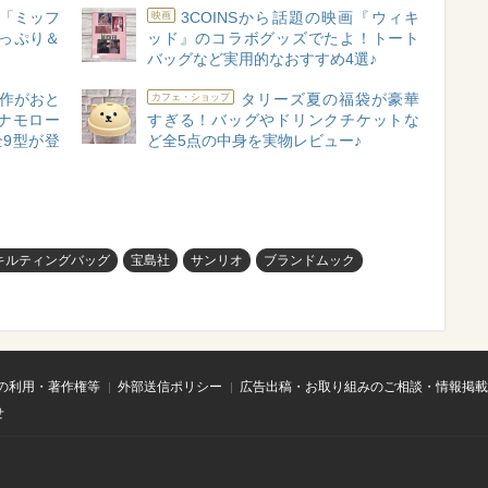
「ミッフ
3COINSから話題の映画『ウィキ
映画
たっぷり＆
ッド』のコラボグッズでたよ！トート
バッグなど実用的なおすすめ4選♪
作がおと
タリーズ夏の福袋が豪華
カフェ・ショップ
ナモロー
すぎる！バッグやドリンクチケットな
9型が登
ど全5点の中身を実物レビュー♪
Yキルティングバッグ
宝島社
サンリオ
ブランドムック
の利用・著作権等
外部送信ポリシー
広告出稿・お取り組みのご相談・情報掲載
せ