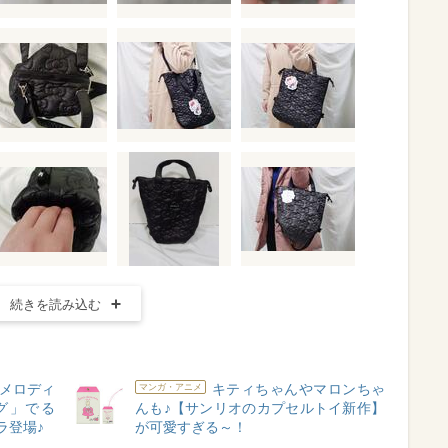
続きを読み込む
メロディ
キティちゃんやマロンちゃ
マンガ・アニメ
グ」でる
んも♪【サンリオのカプセルトイ新作】
ラ登場♪
が可愛すぎる～！