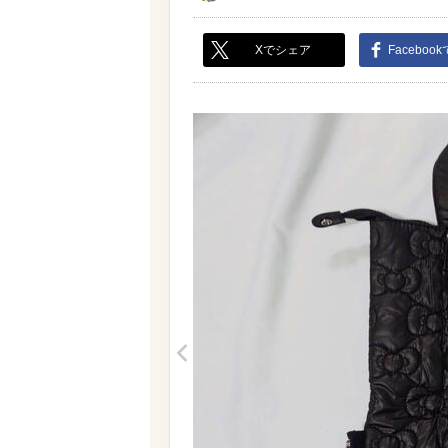
Xでシェア
Faceboo
<