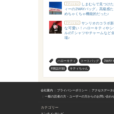
しまむらで見つけた
ファッション
ィーの2WAYバッグ」高級感
めちゃくちゃ機能的だった♪
サンリオのコラボ新
ファッション
な可愛い！ハローキティやシ
ルのTシャツやチャームなど全
場♪
>
ハローキティ
トートバッグ
3WA
#雑誌付録
キティちゃん
会社案内
プライバシーポリシー
アクセスデータ
一般の読者の方・ユーザーの方からのお問い合わ
カテゴリー
エンタメ･テレビ