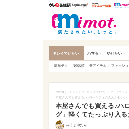
ウレぴあ総研
ハピママ*
ウレぴあ
mim
キレイでいたい
ハマる
やせたい
簡単テク
NG習慣
美アイテム
ファッショ
>
>
mimot.(ミモット)
キレイでいたい
ファッシ
本屋さんでも買える♪ハローキティの大人かわいい「
本屋さんでも買える♪ハ
グ」軽くてたっぷり入る大
みくまゆたん