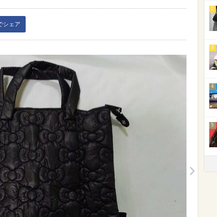
2
kでシェア
3
4
5