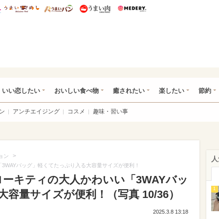
総研 ディズニー特集
mimot.
うまいめし
うまいパン
うまい肉
Medery.
ot.(ミモット)
いい恋したい
おいしい食べ物
癒されたい
楽したい
節約
ン
アンチエイジング
コスメ
趣味・習い事
>
ョン
人
3WAYバッグ」軽くてたっぷり入る大容量サイズが便利！
ローキティの大人かわいい「3WAYバッ
1
容量サイズが便利！（写真 10/36）
2025.3.8 13:18