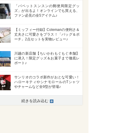
「パペットスンスンの郵便局限定グッ
ズ」が出るよ！オンラインでも買える、
ファン必見の全5アイテム♪
【ミッフィー付録】Colemanの便利さ＆
丈夫さに可愛さをプラス！「バッグ＆ポ
ーチ」2点セットを実物レビュー♪
川越の新店舗【ちいかわもぐもぐ本舗】
に潜入！限定グッズ＆お菓子まで徹底レ
ポート♪
サンリオのコラボ新作がおとな可愛い！
ハローキティやシナモロールのTシャツ
やチャームなど全9型が登場♪
続きを読み込む
>