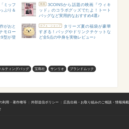
「ミッフ
3COINSから話題の映画『ウィキ
映画
たっぷり＆
ッド』のコラボグッズでたよ！トート
バッグなど実用的なおすすめ4選♪
作がおと
タリーズ夏の福袋が豪華
カフェ・ショップ
ナモロー
すぎる！バッグやドリンクチケットな
9型が登
ど全5点の中身を実物レビュー♪
Yキルティングバッグ
宝島社
サンリオ
ブランドムック
の利用・著作権等
外部送信ポリシー
広告出稿・お取り組みのご相談・情報掲載
せ