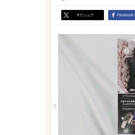
Xでシェア
Faceboo
<