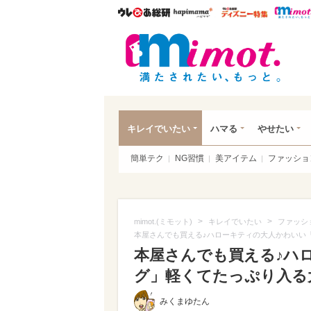
ウレぴあ総研
ハピママ*
ウレぴあ
mim
キレイでいたい
ハマる
やせたい
簡単テク
NG習慣
美アイテム
ファッショ
>
>
mimot.(ミモット)
キレイでいたい
ファッシ
本屋さんでも買える♪ハローキティの大人かわいい「
本屋さんでも買える♪ハ
グ」軽くてたっぷり入る大
みくまゆたん