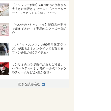
【ミッフィー付録】Colemanの便利さ＆
丈夫さに可愛さをプラス！「バッグ＆ポ
ーチ」2点セットを実物レビュー♪
【ちいかわ×キャンドゥ】新商品が期待
を超えてきた～！実用的なグッズ一挙紹
介
「パペットスンスンの郵便局限定グッ
ズ」が出るよ！オンラインでも買える、
ファン必見の全5アイテム♪
サンリオのコラボ新作がおとな可愛い！
ハローキティやシナモロールのTシャツ
やチャームなど全9型が登場♪
続きを読み込む
>