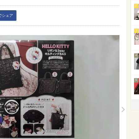
2
kでシェア
3
4
5