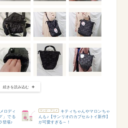
続きを読み込む
メロディ
キティちゃんやマロンちゃ
マンガ・アニメ
グ」でる
んも♪【サンリオのカプセルトイ新作】
ラ登場♪
が可愛すぎる～！