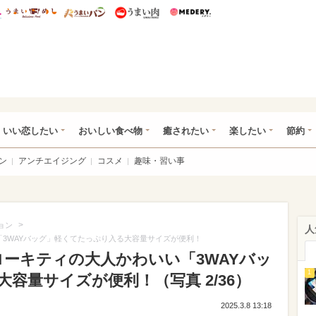
総研 ディズニー特集
mimot.
うまいめし
うまいパン
うまい肉
Medery.
ot.(ミモット)
いい恋したい
おいしい食べ物
癒されたい
楽したい
節約
ン
アンチエイジング
コスメ
趣味・習い事
>
ョン
人
3WAYバッグ」軽くてたっぷり入る大容量サイズが便利！
ローキティの大人かわいい「3WAYバッ
1
容量サイズが便利！（写真 2/36）
2025.3.8 13:18