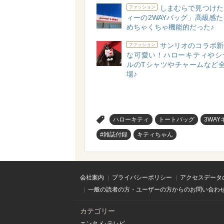
しまむらで見つけた
ファッション
ィーの2WAYバッグ」高級感
めちゃくちゃ機能的だった♪
サンリオのコラボ新
ファッション
な可愛い！ハローキティやシ
ルのTシャツやチャームなど全
場♪
>
ハローキティ
トートバッグ
3WA
#雑誌付録
キティちゃん
会社案内
プライバシーポリシー
アクセスデータ
一般の読者の方・ユーザーの方からのお問い合わ
カテゴリー
エンタメ･テレビ