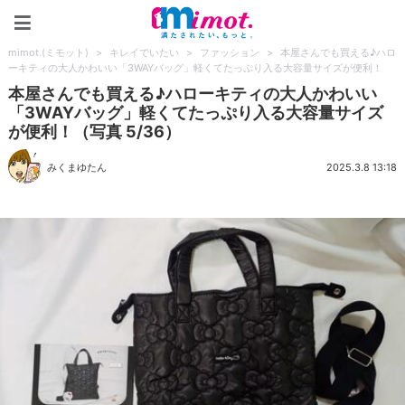
mimot.(ミモット)
mimot.(ミモット)
>
キレイでいたい
>
ファッション
>
本屋さんでも買える♪ハロ
ーキティの大人かわいい「3WAYバッグ」軽くてたっぷり入る大容量サイズが便利！
本屋さんでも買える♪ハローキティの大人かわいい
「3WAYバッグ」軽くてたっぷり入る大容量サイズ
が便利！（写真 5/36）
みくまゆたん
2025.3.8 13:18