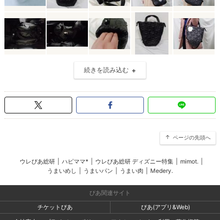
続きを読み込む
ページの先頭へ
ウレぴあ総研
|
ハピママ*
|
ウレぴあ総研 ディズニー特集
|
mimot.
|
うまいめし
|
うまいパン
|
うまい肉
|
Medery.
ぴあ関連サイト
チケットぴあ
ぴあ(アプリ&Web)