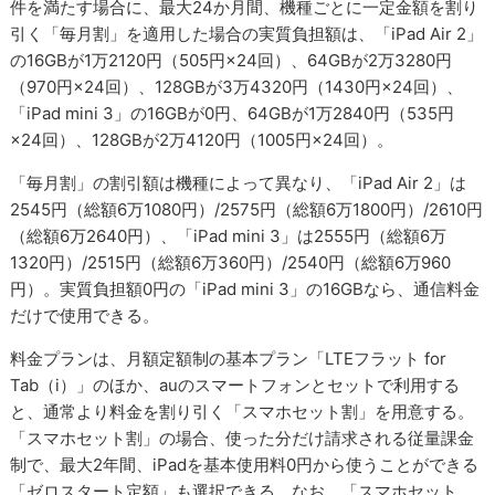
件を満たす場合に、最大24か月間、機種ごとに一定金額を割り
引く「毎月割」を適用した場合の実質負担額は、「iPad Air 2」
の16GBが1万2120円（505円×24回）、64GBが2万3280円
（970円×24回）、128GBが3万4320円（1430円×24回）、
「iPad mini 3」の16GBが0円、64GBが1万2840円（535円
×24回）、128GBが2万4120円（1005円×24回）。
「毎月割」の割引額は機種によって異なり、「iPad Air 2」は
2545円（総額6万1080円）/2575円（総額6万1800円）/2610円
（総額6万2640円）、「iPad mini 3」は2555円（総額6万
1320円）/2515円（総額6万360円）/2540円（総額6万960
円）。実質負担額0円の「iPad mini 3」の16GBなら、通信料金
だけで使用できる。
料金プランは、月額定額制の基本プラン「LTEフラット for
Tab（i）」のほか、auのスマートフォンとセットで利用する
と、通常より料金を割り引く「スマホセット割」を用意する。
「スマホセット割」の場合、使った分だけ請求される従量課金
制で、最大2年間、iPadを基本使用料0円から使うことができる
「ゼロスタート定額」も選択できる。なお、「スマホセット