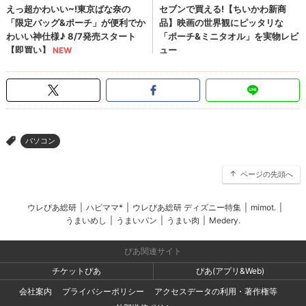
パソコン
>
ページの先頭へ
ウレぴあ総研
|
ハピママ*
|
ウレぴあ総研 ディズニー特集
|
mimot.
|
うまいめし
|
うまいパン
|
うまい肉
|
Medery.
ぴあ関連サイト
チケットぴあ
ぴあ(アプリ&Web)
会社案内
プライバシーポリシー
アクセスデータの利用・著作権等