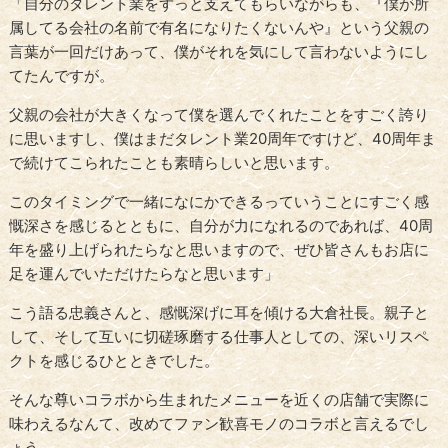
「自分のタレント業をずっと支えてもらいながらも、『僕が所
属してる会社の名前で有名になりたくないんや』という父親の
言葉が一回だけあって、僕がそれを気にして言わないようにし
てたんですが。
父親の会社が大きくなって僕を選んでくれたことをすごく誇り
に思いますし、僕はまだタレント業20周年ですけど、40周年ま
で続けてこられたことも素晴らしいと思います。
このタイミングで一緒になにかできるっていうことにすごく感
慨深さを感じるとともに、自分が力になれるのであれば、40周
年を盛り上げられたらなと思いますので、ぜひ皆さんもお店に
足を運んでいただけたらなと思います」
こう語る忠義さんと、感慨深げに耳を傾ける大倉社長。親子と
して、そして互いに切磋琢磨する仕事人としての、深いリスペ
クトを感じるひとときでした。
そんな尊いコラボから生まれたメニューを近くの店舗で実際に
味わえるなんて、改めてファン歓喜モノのコラボと言えるでし
ょう。