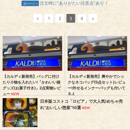
注文時に“ありがたい注意点”あり！
次ページ
«
1
2
3
4
»