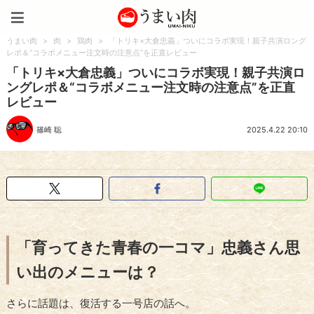
うまい肉
うまい肉
>
肉
>
鶏肉
>
「トリキ×大倉忠義」ついにコラボ実現！親子共演ロング
レポ＆“コラボメニュー注文時の注意点”を正直レビュー
「トリキ×大倉忠義」ついにコラボ実現！親子共演ロ
ングレポ＆“コラボメニュー注文時の注意点”を正直
レビュー
篠崎 聡
2025.4.22 20:10
「育ってきた青春の一コマ」忠義さん思
い出のメニューは？
さらに話題は、復活する一号店の話へ。