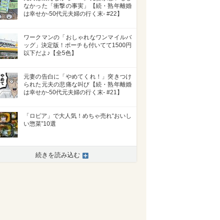
なかった「衝撃の事実」【続・熟年離婚
は幸せか-50代元夫婦の行く末- #22】
ワークマンの「おしゃれなワンマイルバ
ッグ」決定版！ポーチも付いてて1500円
以下だよ♪【全5色】
元妻の告白に「やめてくれ！」突きつけ
られた元夫の悲痛な叫び【続・熟年離婚
は幸せか-50代元夫婦の行く末- #21】
「ロピア」で大人気！めちゃ売れ“おいし
い惣菜”10選
続きを読み込む