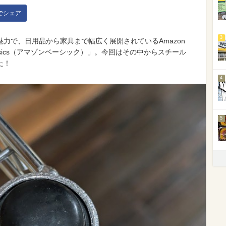
kでシェア
3
力で、日用品から家具まで幅広く展開されているAmazon
basics（アマゾンベーシック）」。今回はその中からスチール
た！
4
5