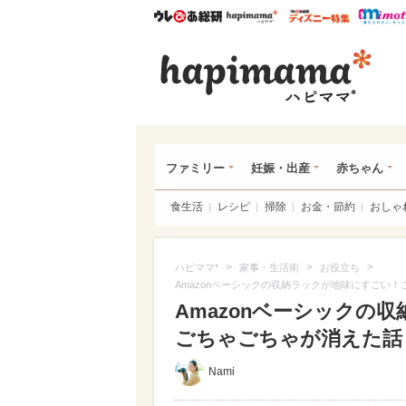
ウレぴあ総研
ハピママ*
ウレぴあ
ハピ
ファミリー
妊娠・出産
赤ちゃん
食生活
レシピ
掃除
お金・節約
おしゃ
>
>
>
ハピママ*
家事・生活術
お役立ち
Amazonベーシックの収納ラックが地味にすごい
Amazonベーシックの
ごちゃごちゃが消えた話
Nami