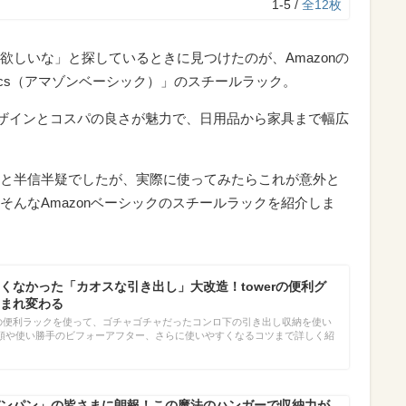
1-5 /
全12枚
欲しいな」と探しているときに見つけたのが、Amazonの
asics（アマゾンベーシック）」のスチールラック。
なデザインとコスパの良さが魅力で、日用品から家具まで幅広
と半信半疑でしたが、実際に使ってみたらこれが意外と
そんなAmazonベーシックのスチールラックを紹介しま
くなかった「カオスな引き出し」大改造！towerの便利グ
まれ変わる
ーズの便利ラックを使って、ゴチャゴチャだったコンロ下の引き出し収納を使い
順や使い勝手のビフォーアフター、さらに使いやすくなるコツまで詳しく紹
ンパン」の皆さまに朗報！この魔法のハンガーで収納力が