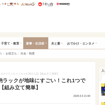
総研 ディズニー特集
mimot.
うまいめし
うまいパン
うまい肉
Medery.
ママ*
子育て・教育
家事・生活術
夫と妻
おでかけ・エンタメ
れ
お役立ち
社会・制度
人
！これ1つでごちゃごちゃが消えた話【組み立て簡単】
収納ラックが地味にすごい！これ1つで
1
【組み立て簡単】
2025.6.5 21:00
2