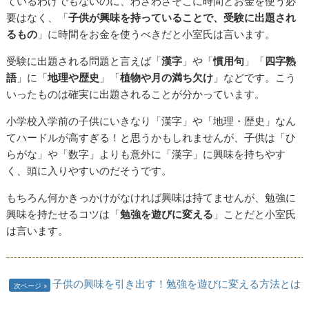
ているわけでもないのに、わざわざそこに時間とお金を使う必
要はなく、「
子供が興味を持っていることで、受験に出題され
るもの
」に時間をお金を使うべきだと小室氏は言います。
受験に出題される問題と言えば「
漢字
」や「
慣用句
」「
四字熟
語
」に「
地理や歴史
」「
植物や月の満ち欠け
」などです。こう
いったものは確実に出題されることが分かっています。
小学校入学前の子供にいきなり「漢字」や「地理・歴史」なん
てハードルが高すぎる！と思うかもしれませんが、子供は「ひ
らがな」や「数字」よりも意外に「漢字」に興味を持ちやす
く、頭に入りやすいのだそうです。
もちろん何かきっかけがなければ興味は持てませんが、勉強に
興味を持たせるコツは「
勉強を遊びに変える
」ことだと小室氏
は言います。
子供の興味を引き出す！勉強を遊びに変える方法とは
次ページ