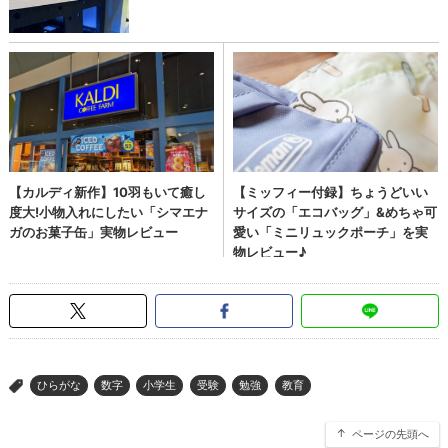
ひらがな
数字
小学生
受験
勉強
教育
>
ページの先頭へ