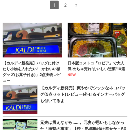
1
2
»