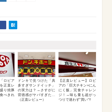
「ロピア
ドンキで見つけた「具
【正直レビュー】ロピ
を正直レ
多すぎサンドイッチ」
アの「巨大チキン×にん
盛り焼豚
の実力は？→さすがに
にく飯」完食チャレン
食べきれ
背徳感がヤバすぎた…
ジ！→味も量も超がっ
（正直レビュー）
つりで迷わず“買い”!!