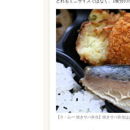
どれもミニサイズではなく、1食分の
【ラ・ムー 焼きサバ弁当】焼きサバ弁当は