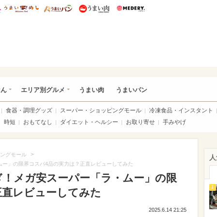
総研 ディズニー特集
mimot.
うまいめし
うまいパン
うまい肉
Medery.
いめし
はん
エリア別グルメ
うまい肉
うまいパン
食器・調理グッズ
スーパー・ショッピングモール
冷凍食品・インスタント
時短
おもてなし
ダイエット・ヘルシー
お取り寄せ
手みやげ
>
ングモール
人
ムー」の限界コスパ4品の実力は？正直レビューしてみた
すぎ！メガ安スーパー「ラ・ムー」の限
1
正直レビューしてみた
2025.6.14 21:25