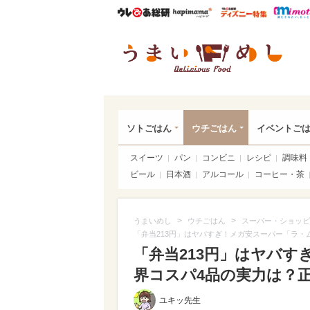
ウレぴあ総研
ハピママ*
ウレぴあ
うま
ソトごはん
ウチごはん
イベントご
スイーツ
パン
コンビニ
レシピ
調味料
ビール
日本酒
アルコール
コーヒー・茶
>
>
うまいめし
ウチごはん
スーパー・ショッピ
「弁当213円」はヤバすぎ！メガ安スーパー「ラ・
「弁当213円」はヤバ
界コスパ4品の実力は？
ユキッ先生