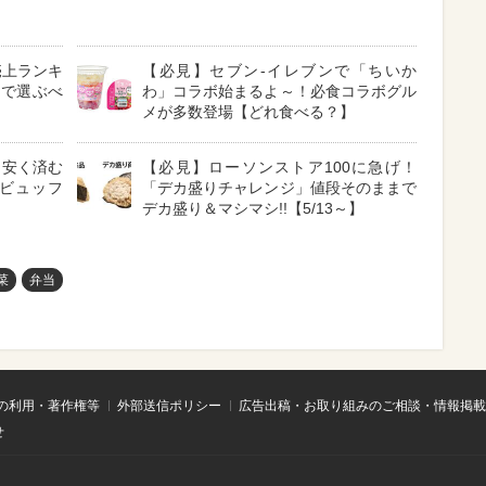
売上ランキ
【必見】セブン-イレブンで「ちいか
駅で選ぶべ
わ」コラボ始まるよ～！必食コラボグル
メが多数登場【どれ食べる？】
り安く済む
【必見】ローソンストア100に急げ！
ビュッフ
「デカ盛りチャレンジ」値段そのままで
デカ盛り＆マシマシ!!【5/13～】
菜
弁当
の利用・著作権等
外部送信ポリシー
広告出稿・お取り組みのご相談・情報掲載
せ