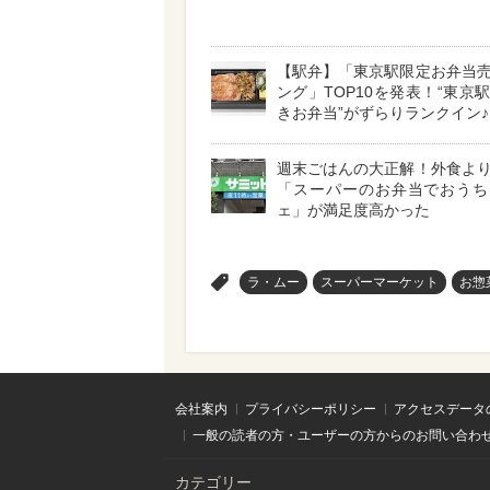
【駅弁】「東京駅限定お弁当
ング」TOP10を発表！“東京
きお弁当”がずらりランクイン♪
週末ごはんの大正解！外食よ
「スーパーのお弁当でおうち
ェ」が満足度高かった
>
ラ・ムー
スーパーマーケット
お惣
会社案内
プライバシーポリシー
アクセスデータ
一般の読者の方・ユーザーの方からのお問い合わ
カテゴリー