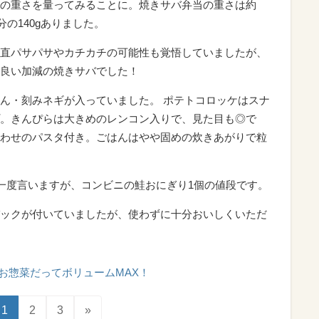
の重さを量ってみることに。焼きサバ弁当の重さは約
分の140gありました。
直パサパサやカチカチの可能性も覚悟していましたが、
良い加減の焼きサバでした！
ん・刻みネギが入っていました。 ポテトコロッケはスナ
。きんぴらは大きめのレンコン入りで、見た目も◎で
わせのパスタ付き。ごはんはやや固めの炊きあがりで粒
う一度言いますが、コンビニの鮭おにぎり1個の値段です。
ックが付いていましたが、使わずに十分おいしくいただ
お惣菜だってボリュームMAX！
1
2
3
»