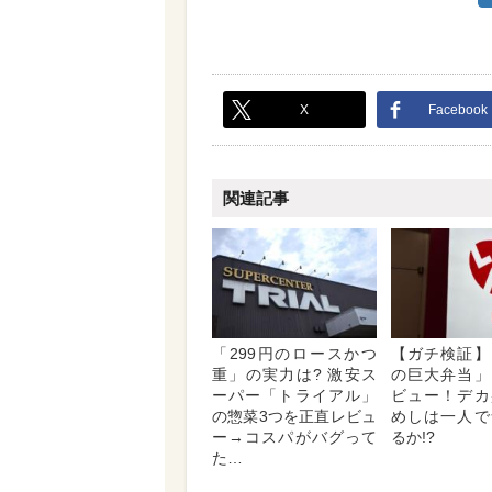
X
Facebook
関連記事
「299円のロースかつ
【ガチ検証】
重」の実力は? 激安ス
の巨大弁当」
ーパー「トライアル」
ビュー！デカ
の惣菜3つを正直レビュ
めしは一人で
ー→コスパがバグって
るか!?
た…