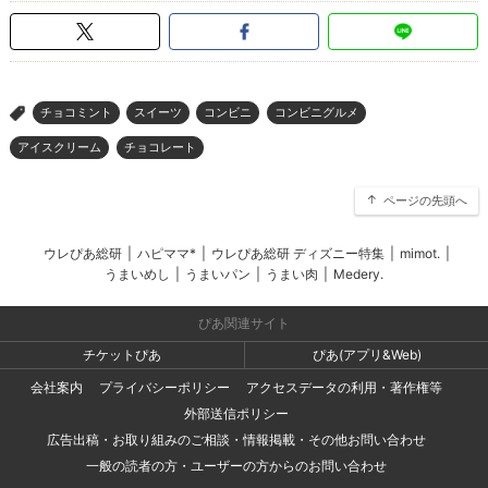
チョコミント
スイーツ
コンビニ
コンビニグルメ
>
アイスクリーム
チョコレート
ページの先頭へ
ウレぴあ総研
|
ハピママ*
|
ウレぴあ総研 ディズニー特集
|
mimot.
|
うまいめし
|
うまいパン
|
うまい肉
|
Medery.
ぴあ関連サイト
チケットぴあ
ぴあ(アプリ&Web)
会社案内
プライバシーポリシー
アクセスデータの利用・著作権等
外部送信ポリシー
広告出稿・お取り組みのご相談・情報掲載・その他お問い合わせ
一般の読者の方・ユーザーの方からのお問い合わせ