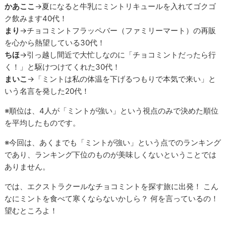
かあここ
→夏になると牛乳にミントリキュールを入れてゴクゴ
ク飲みます40代！
まり
→チョコミントフラッペバー（ファミリーマート）の再販
を心から熱望している30代！
ちほ
→引っ越し間近で大忙しなのに「チョコミントだったら行
く！」と駆けつけてくれた30代！
まいこ
→「ミントは私の体温を下げるつもりで本気で来い」と
いう名言を発した20代！
※順位は、4人が「ミントが強い」という視点のみで決めた順位
を平均したものです。
※今回は、あくまでも「ミントが強い」という点でのランキング
であり、ランキング下位のものが美味しくないということでは
ありません。
では、エクストラクールなチョコミントを探す旅に出発！ こん
なにミントを食べて寒くならないかしら？ 何を言っているの！
望むところよ！