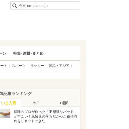
ーン
特集･連載･まとめ
アート
スポーツ
サッカー
韓流・アジア
気記事ランキング
いま人気
昨日
1週間
掃除のプロが作った「不思議なパッド」
がすごい！風呂床の落ちなかった蓄積汚
れをリセットできた