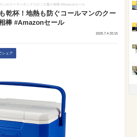
2
ンのクーラーボックスがこの夏の相棒 #Amazonセール
も乾杯！地熱も防ぐコールマンのクー
 #Amazonセール
3
2025.7.4 20:15
4
kでシェア
5