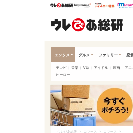
ウレぴあ総研
ハピママ*
ウレぴあ
ウレ
エンタメ
グルメ
ファミリー
恋
テレビ
音楽
V系
アイドル
映画
アニ
ヒーロー
>
>
>
ウレぴあ総研
コマース
コマース