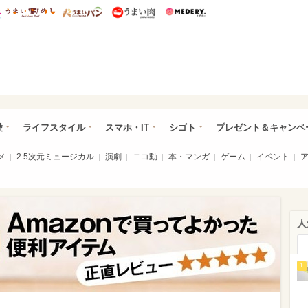
総研 ディズニー特集
mimot.
うまいめし
うまいパン
うまい肉
Medery.
ぴあ総研（うれぴあ）
愛
ライフスタイル
スマホ・IT
シゴト
プレゼント＆キャンペ
メ
2.5次元ミュージカル
演劇
ニコ動
本・マンガ
ゲーム
イベント
人
1