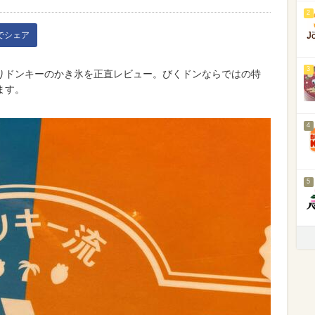
2
kでシェア
3
りドンキーのかき氷を正直レビュー。びくドンならではの特
ます。
4
5