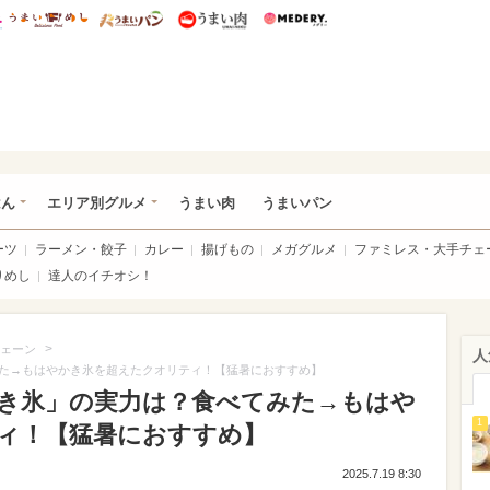
総研 ディズニー特集
mimot.
うまいめし
うまいパン
うまい肉
Medery.
いめし
はん
エリア別グルメ
うまい肉
うまいパン
ーツ
ラーメン・餃子
カレー
揚げもの
メガグルメ
ファミレス・大手チェ
りめし
達人のイチオシ！
>
ェーン
人
た→もはやかき氷を超えたクオリティ！【猛暑におすすめ】
き氷」の実力は？食べてみた→もはや
1
ィ！【猛暑におすすめ】
2025.7.19 8:30