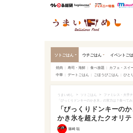
ウレぴあ総研
ハピママ*
ウレぴあ
うま
ソトごはん
ウチごはん
イベントご
焼肉
寿司・海鮮
食べ放題
カフェ・スイ
中華
デートごはん
ごほうびごはん
ひと
>
>
うまいめし
ソトごはん
ファミレス・大手チ
「びっくりドンキーのかき氷」の実力は？食べてみ
「びっくりドンキーのか
かき氷を超えたクオリテ
篠崎 聡