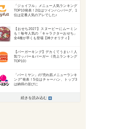
「ジョイフル」メニュー人気ランキング
TOP10発表！2位はツインハンバーグ、1
位は定番人気のアレでした♪
【おせち2027】スヌーピーにムーミン
も！毎年人気の「キャラクターおせち」
全4種が早くも登場【神クオリティ】
【バーガーキング】デカくてうまい！人
気ワッパー＆バーガー《売上ランキング
TOP10》
「バーミヤン」の“売れ筋メニューランキ
ング”発表！5位はチャーハン、トップ3
は納得の並びに
続きを読み込む