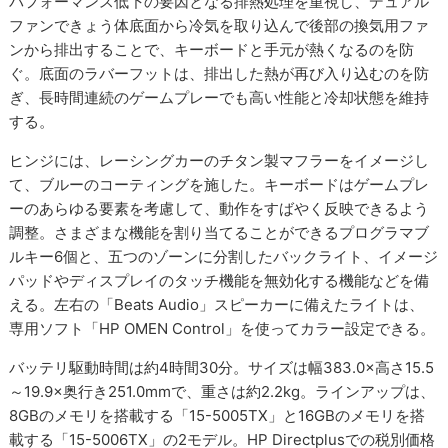
パフォーマンス低下の要因となる排熱処理を重視し、デュアル
ファンできょう体底面から冷気を取り込んで後部の換気用ファ
ンから排出することで、キーボードと手元が熱くなるのを防
ぐ。底面のラバーフットは、排出した熱が再び入り込むのを防
ぎ、長時間連続のゲームプレーでも高い性能と冷却状態を維持
する。
ヒンジには、レーシングカーのチタン製マフラーをイメージし
て、ブルーのコーティングを施した。キーボードはゲームプレ
ーのあらゆる要素を考慮して、動作をすばやく反映できるよう
調整。さまざまな機能を割り当てることができるプログラマブ
ルキー6個と、五つのゾーンに分割したバックライト、イメージ
パッドやディスプレイのタッチ機能を無効化する機能などを備
える。左右の「Beats Audio」スピーカーに備えたライトは、
専用ソフト「HP OMEN Control」を使ってカラー設定できる。
バッテリ駆動時間は約4時間30分。サイズは幅383.0×高さ15.5
～19.9×奥行き251.0mmで、重さは約2.2kg。ラインアップは、
8GBのメモリを搭載する「15-5005TX」と16GBのメモリを搭
載する「15-5006TX」の2モデル。HP Directplusでの税別価格