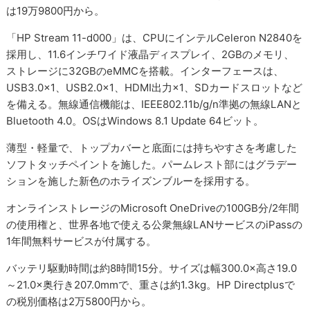
は19万9800円から。
「HP Stream 11-d000」は、CPUにインテルCeleron N2840を
採用し、11.6インチワイド液晶ディスプレイ、2GBのメモリ、
ストレージに32GBのeMMCを搭載。インターフェースは、
USB3.0×1、USB2.0×1、HDMI出力×1、SDカードスロットなど
を備える。無線通信機能は、IEEE802.11b/g/n準拠の無線LANと
Bluetooth 4.0。OSはWindows 8.1 Update 64ビット。
薄型・軽量で、トップカバーと底面には持ちやすさを考慮した
ソフトタッチペイントを施した。パームレスト部にはグラデー
ションを施した新色のホライズンブルーを採用する。
オンラインストレージのMicrosoft OneDriveの100GB分/2年間
の使用権と、世界各地で使える公衆無線LANサービスのiPassの
1年間無料サービスが付属する。
バッテリ駆動時間は約8時間15分。サイズは幅300.0×高さ19.0
～21.0×奥行き207.0mmで、重さは約1.3kg。HP Directplusで
の税別価格は2万5800円から。