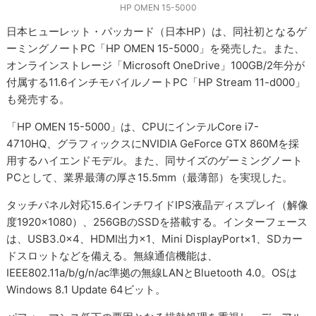
HP OMEN 15-5000
日本ヒューレット・パッカード（日本HP）は、同社初となるゲ
ーミングノートPC「HP OMEN 15-5000」を発売した。また、
オンラインストレージ「Microsoft OneDrive」100GB/2年分が
付属する11.6インチモバイルノートPC「HP Stream 11-d000」
も発売する。
「HP OMEN 15-5000」は、CPUにインテルCore i7-
4710HQ、グラフィックスにNVIDIA GeForce GTX 860Mを採
用するハイエンドモデル。また、同サイズのゲーミングノート
PCとして、業界最薄の厚さ15.5mm（最薄部）を実現した。
タッチパネル対応15.6インチワイドIPS液晶ディスプレイ（解像
度1920×1080）、256GBのSSDを搭載する。インターフェース
は、USB3.0×4、HDMI出力×1、Mini DisplayPort×1、SDカー
ドスロットなどを備える。無線通信機能は、
IEEE802.11a/b/g/n/ac準拠の無線LANとBluetooth 4.0。OSは
Windows 8.1 Update 64ビット。