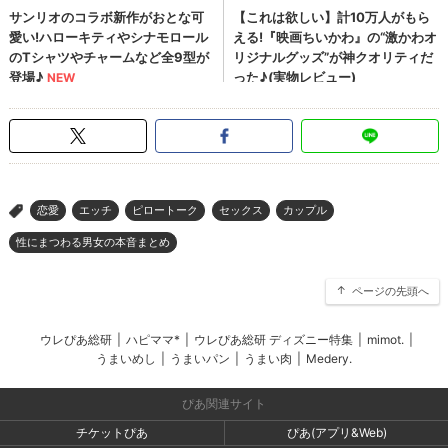
恋愛
エッチ
ピロートーク
セックス
カップル
>
性にまつわる男女の本音まとめ
ページの先頭へ
ウレぴあ総研
|
ハピママ*
|
ウレぴあ総研 ディズニー特集
|
mimot.
|
うまいめし
|
うまいパン
|
うまい肉
|
Medery.
ぴあ関連サイト
チケットぴあ
ぴあ(アプリ&Web)