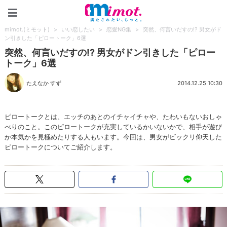
mimot.(ミモット)
mimot.(ミモット)
>
いい恋したい
>
恋愛NG集
>
突然、何言いだすの!? 男女がド
ン引きした「ピロートーク」6選
突然、何言いだすの!? 男女がドン引きした「ピロー
トーク」6選
たえなか すず
2014.12.25 10:30
ピロートークとは、エッチのあとのイチャイチャや、たわいもないおしゃ
べりのこと。このピロートークが充実しているかいないかで、相手が遊び
か本気かを見極めたりする人もいます。今回は、男女がビックリ仰天した
ピロートークについてご紹介します。