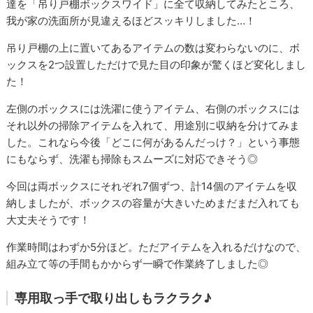
達を「吊り戸棚ボックスワイド」に全て収納してみたところ、
我が家の洗面所が見違えるほどスッキリしました…！
吊り戸棚の上に置いてあるアイテムの数は変わらないのに、ボ
ックスを2つ設置しただけで見た目の印象が驚くほど変化しまし
た！
左側のボックスには洗濯に使うアイテム、右側のボックスには
それ以外の掃除アイテムを入れて、用途別に収納を分けてみま
した。これなら今後「どこに何があるんだっけ？」という事態
にもならず、洗濯も掃除もスムーズに対応できそう◎
今回は両ボックスにそれぞれ7個ずつ、計14個のアイテムを収
納しましたが、ボックスの容量が大きいためまだまだ入れても
大丈夫そうです！
作業時間はわずか5分ほど。ただアイテムを入れるだけなので、
組み立て等の手間もかからず一瞬で作業終了しました◎
専用取っ手で取り出しもラクラク♪