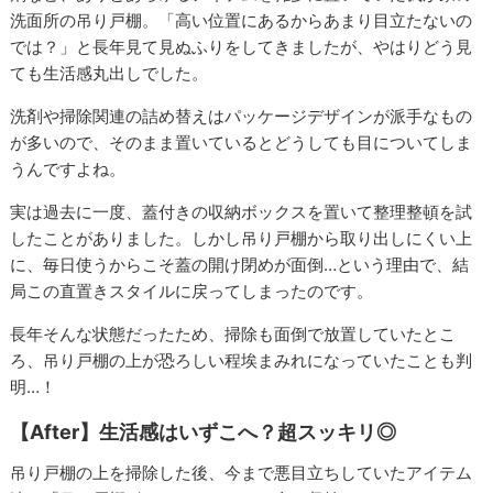
洗面所の吊り戸棚。「高い位置にあるからあまり目立たないの
では？」と長年見て見ぬふりをしてきましたが、やはりどう見
ても生活感丸出しでした。
洗剤や掃除関連の詰め替えはパッケージデザインが派手なもの
が多いので、そのまま置いているとどうしても目についてしま
うんですよね。
実は過去に一度、蓋付きの収納ボックスを置いて整理整頓を試
したことがありました。しかし吊り戸棚から取り出しにくい上
に、毎日使うからこそ蓋の開け閉めが面倒…という理由で、結
局この直置きスタイルに戻ってしまったのです。
長年そんな状態だったため、掃除も面倒で放置していたとこ
ろ、吊り戸棚の上が恐ろしい程埃まみれになっていたことも判
明…！
【After】生活感はいずこへ？超スッキリ◎
吊り戸棚の上を掃除した後、今まで悪目立ちしていたアイテム