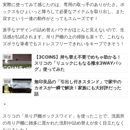
実際に使ってみて感じたのは、専用の取っ手のありがたさ。ボ
ックスをひょいっと降ろして必要なアイテムを取り出し、また
戻すという一連の動作がとってもスムーズです！
派手なデザインの詰め替えパウチがほとんど見えないので、生
活感が払拭されます。吊り戸棚の上の掃除も楽々で、これなら
ズボラな筆者でもストレスフリーできれいをキープできそう！
【3COINS】持ち替え不要でめちゃ助かる！
スリコの「リュックにもなる撥水3WAYバッ
グ」使ってみた
無印良品の「引出し付きスタンド」で家中の
カオスが一瞬で解決！家族にも大好評だった
話
＊
スリコの「吊り戸棚ボックスワイド」を使ったことで、洗面所
の吊り戸棚に雑多に置かれた洗剤や詰め替えが全く目立たなく
なりました！