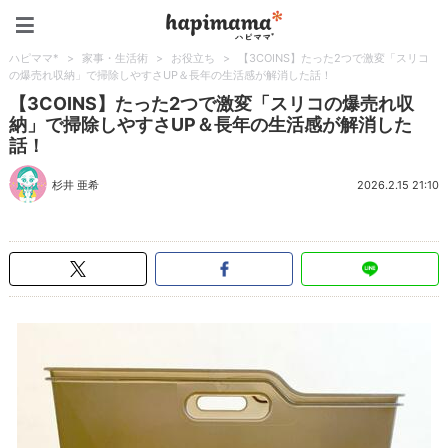
ハピママ*
ハピママ*
>
家事・生活術
>
お役立ち
>
【3COINS】たった2つで激変「スリコ
の爆売れ収納」で掃除しやすさUP＆長年の生活感が解消した話！
【3COINS】たった2つで激変「スリコの爆売れ収
納」で掃除しやすさUP＆長年の生活感が解消した
話！
杉井 亜希
2026.2.15 21:10