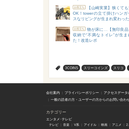
【山崎実業】狭くても
お役立ち
OK！towerの立て掛けハン
スなリビングが生まれ変わっ
物が床に…【無印良品
お役立ち
収納で“不満なトイレ”が生ま
た！改造レポ
>
3COINS
スリーコインズ
スリコ
会社案内
プライバシーポリシー
アクセスデータ
一般の読者の方・ユーザーの方からのお問い合わ
カテゴリー
エンタメ･テレビ
テレビ
音楽
V系
アイドル
映画
アニメ
2