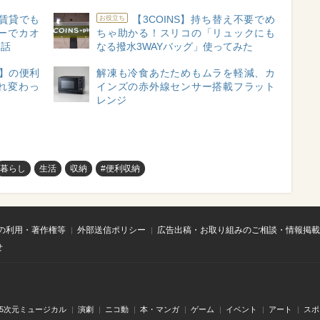
賃貸でも
【3COINS】持ち替え不要でめ
お役立ち
ガーでカオ
ちゃ助かる！スリコの「リュックにも
た話
なる撥水3WAYバッグ」使ってみた
】の便利
解凍も冷食あたためもムラを軽減、カ
れ変わっ
インズの赤外線センサー搭載フラット
レンジ
暮らし
生活
収納
#便利収納
の利用・著作権等
外部送信ポリシー
広告出稿・お取り組みのご相談・情報掲載
せ
.5次元ミュージカル
演劇
ニコ動
本・マンガ
ゲーム
イベント
アート
スポ