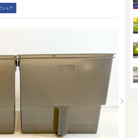
kでシェア
3
4
5