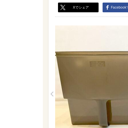
Xでシェア
Faceboo
<