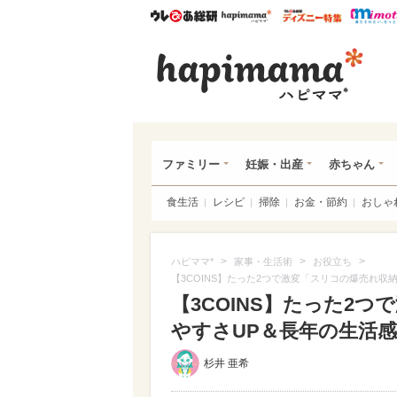
ウレぴあ総研
ハピママ*
ウレぴあ
ハピ
ファミリー
妊娠・出産
赤ちゃん
食生活
レシピ
掃除
お金・節約
おしゃ
>
>
>
ハピママ*
家事・生活術
お役立ち
【3COINS】たった2つで激変「スリコの爆売れ
【3COINS】たった2
やすさUP＆長年の生活感が
杉井 亜希