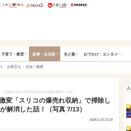
総研 ディズニー特集
mimot.
うまいめし
うまいパン
うまい肉
Medery.
ママ*
子育て・教育
家事・生活術
夫と妻
おでかけ・エンタメ
れ
お役立ち
社会・制度
人
収納」で掃除しやすさUP＆長年の生活感が解消した話！
つで激変「スリコの爆売れ収納」で掃除し
1
解消した話！（写真 7/13）
2026.2.15 21:10
2