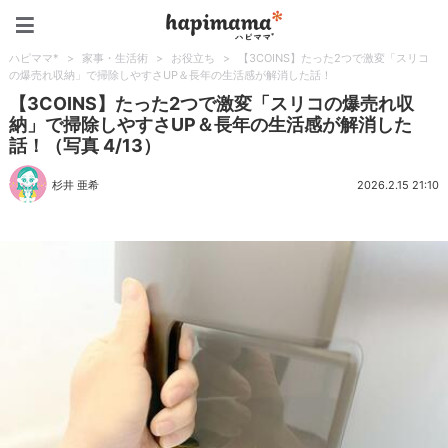
ハピママ*
ハピママ*
>
家事・生活術
>
お役立ち
>
【3COINS】たった2つで激変「スリコ
の爆売れ収納」で掃除しやすさUP＆長年の生活感が解消した話！
【3COINS】たった2つで激変「スリコの爆売れ収
納」で掃除しやすさUP＆長年の生活感が解消した
話！（写真 4/13）
杉井 亜希
2026.2.15 21:10