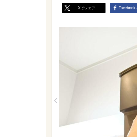
Xでシェア
Faceboo
<