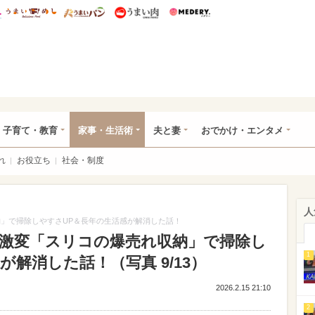
総研 ディズニー特集
mimot.
うまいめし
うまいパン
うまい肉
Medery.
ママ*
子育て・教育
家事・生活術
夫と妻
おでかけ・エンタメ
れ
お役立ち
社会・制度
人
収納」で掃除しやすさUP＆長年の生活感が解消した話！
つで激変「スリコの爆売れ収納」で掃除し
1
解消した話！（写真 9/13）
2026.2.15 21:10
2