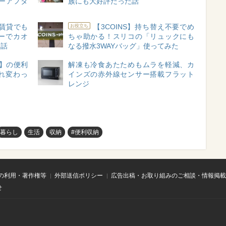
ーアフタ
族にも大好評だった話
賃貸でも
【3COINS】持ち替え不要でめ
お役立ち
ガーでカオ
ちゃ助かる！スリコの「リュックにも
た話
なる撥水3WAYバッグ」使ってみた
】の便利
解凍も冷食あたためもムラを軽減、カ
れ変わっ
インズの赤外線センサー搭載フラット
レンジ
暮らし
生活
収納
#便利収納
の利用・著作権等
外部送信ポリシー
広告出稿・お取り組みのご相談・情報掲載
せ