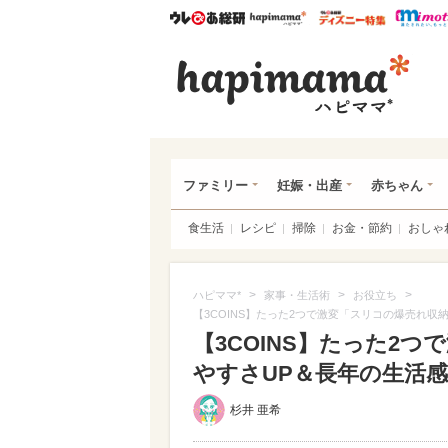
ウレぴあ総研
ハピママ*
ウレぴあ
ハピ
ファミリー
妊娠・出産
赤ちゃん
食生活
レシピ
掃除
お金・節約
おしゃ
>
>
>
ハピママ*
家事・生活術
お役立ち
【3COINS】たった2つで激変「スリコの爆売れ
【3COINS】たった2
やすさUP＆長年の生活感が
杉井 亜希