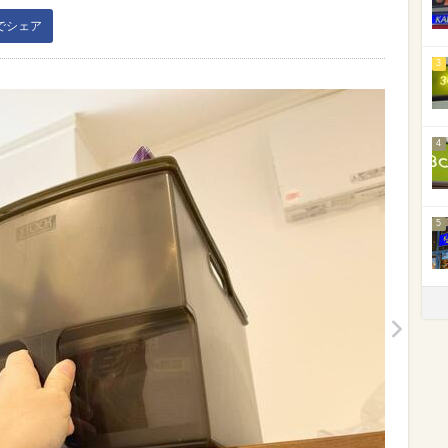
kでシェア
3
4
5