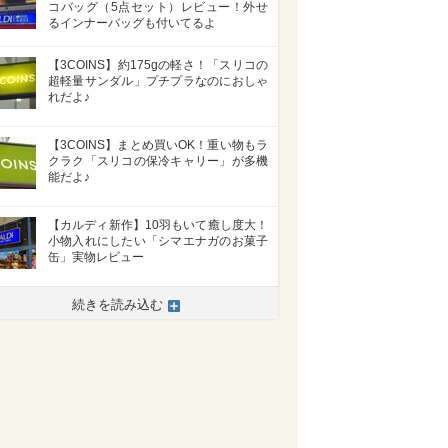
コバッグ（5点セット）レビュー！外せ
るインナーバッグも付いてるよ
【3COINS】約175gの軽さ！「スリコの
超軽量サンダル」プチプラなのにおしゃ
れだよ♪
【3COINS】まとめ買いOK！重い物もラ
クラク「スリコの保冷キャリー」が多機
能だよ♪
【カルディ新作】10羽もいて癒し度大！
小物入れにしたい「シマエナガのお菓子
缶」実物レビュー
続きを読み込む
>