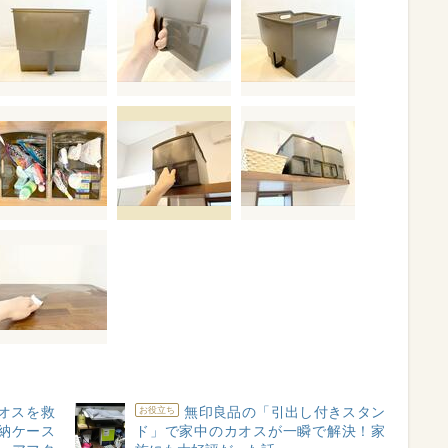
カオスを救
無印良品の「引出し付きスタン
お役立ち
納ケース
ド」で家中のカオスが一瞬で解決！家