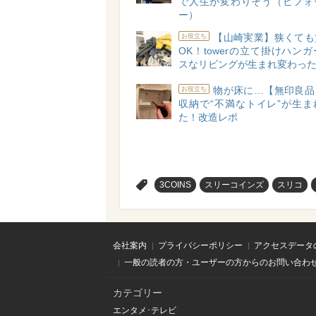
で人生が変わりそう（ビフォ
ー）
【山崎実業】狭くても
お役立ち
OK！towerの立て掛けハン
スなリビングが生まれ変わっ
物が床に…【無印良品
お役立ち
収納で“不満なトイレ”が生ま
た！改造レポ
>
3COINS
スリーコインズ
スリコ
会社案内
プライバシーポリシー
アクセスデータ
一般の読者の方・ユーザーの方からのお問い合わ
カテゴリー
エンタメ･テレビ