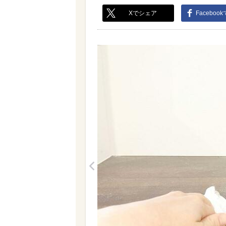
Xでシェア
Faceboo
<