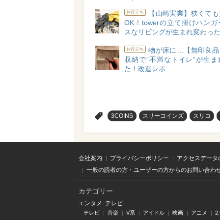
【山崎実業】狭くても
お役立ち
OK！towerの立て掛けハン
スなリビングが生まれ変わっ
物が床に…【無印良品
お役立ち
収納で“不満なトイレ”が生ま
た！改造レポ
>
3COINS
スリーコインズ
スリコ
会社案内
プライバシーポリシー
アクセスデータ
一般の読者の方・ユーザーの方からのお問い合わ
カテゴリー
エンタメ･テレビ
テレビ
音楽
V系
アイドル
映画
アニメ
2