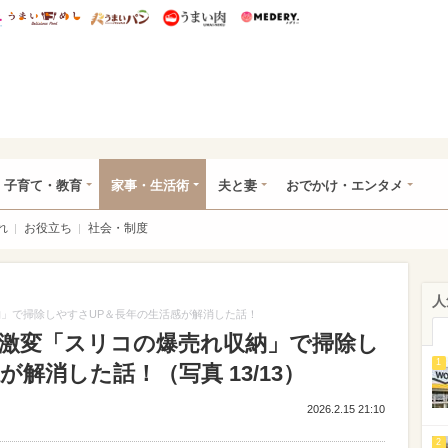
総研 ディズニー特集
mimot.
うまいめし
うまいパン
うまい肉
Medery.
ママ*
子育て・教育
家事・生活術
夫と妻
おでかけ・エンタメ
れ
お役立ち
社会・制度
人
収納」で掃除しやすさUP＆長年の生活感が解消した話！
つで激変「スリコの爆売れ収納」で掃除し
1
解消した話！（写真 13/13）
2026.2.15 21:10
2