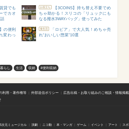
賃貸でも
【3COINS】持ち替え不要でめ
お役立ち
ガーでカオ
ちゃ助かる！スリコの「リュックにも
た話
なる撥水3WAYバッグ」使ってみた
】の便利
「ロピア」で大人気！めちゃ売
食生活
れ変わっ
れ“おいしい惣菜”10選
暮らし
生活
収納
#便利収納
の利用・著作権等
外部送信ポリシー
広告出稿・お取り組みのご相談・情報掲載
せ
.5次元ミュージカル
演劇
ニコ動
本・マンガ
ゲーム
イベント
アート
スポ