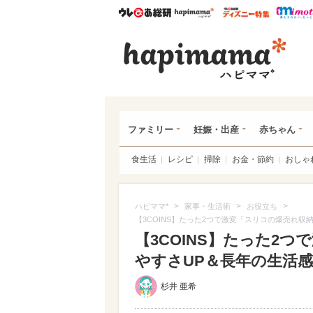
ウレぴあ総研
ハピママ*
ウレぴあ
ハピ
ファミリー
妊娠・出産
赤ちゃん
食生活
レシピ
掃除
お金・節約
おしゃ
>
>
>
ハピママ*
家事・生活術
お役立ち
【3COINS】たった2つで激変「スリコの爆売れ
【3COINS】たった2
やすさUP＆長年の生活感が
杉井 亜希