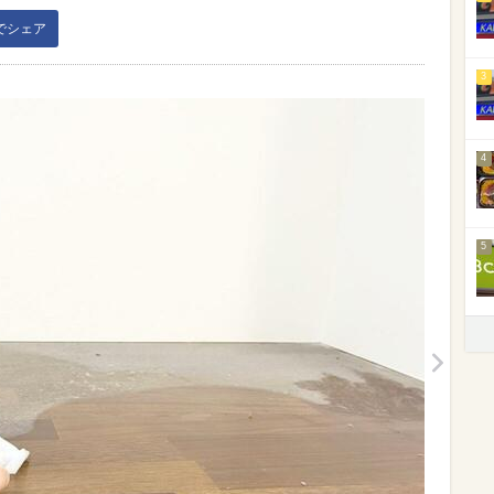
kでシェア
3
4
5