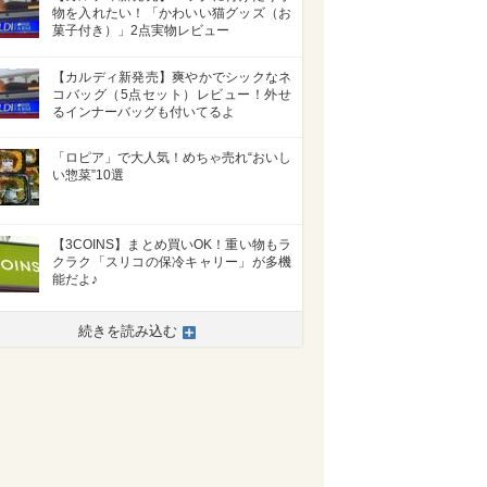
物を入れたい！「かわいい猫グッズ（お
菓子付き）」2点実物レビュー
【カルディ新発売】爽やかでシックなネ
コバッグ（5点セット）レビュー！外せ
るインナーバッグも付いてるよ
「ロピア」で大人気！めちゃ売れ“おいし
い惣菜”10選
【3COINS】まとめ買いOK！重い物もラ
クラク「スリコの保冷キャリー」が多機
能だよ♪
続きを読み込む
>