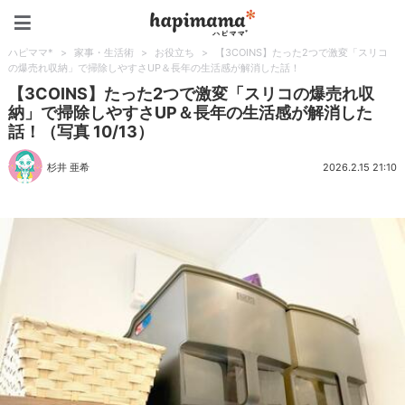
ハピママ*
ハピママ*
>
家事・生活術
>
お役立ち
>
【3COINS】たった2つで激変「スリコ
の爆売れ収納」で掃除しやすさUP＆長年の生活感が解消した話！
【3COINS】たった2つで激変「スリコの爆売れ収
納」で掃除しやすさUP＆長年の生活感が解消した
話！（写真 10/13）
杉井 亜希
2026.2.15 21:10