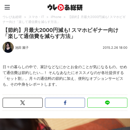
ウレぴあ総研（うれぴあ）
ウレぴあ総研
>
スマホ・IT
>
iPhone
>
【節約】月最大2000円減も! スマホビギ
ナー向け「楽して通信費を減らす方法」
【節約】月最大2000円減も! スマホビギナー向け
「楽して通信費を減らす方法」
池田 園子
2015.2.26 18:00
日々の暮らしの中で、家計などなにかとお金のことが気になるもの。せめ
て通信費は節約したい…！ そんなあなたにオススメなのが各社提供する
「セット割」。月々の通信料の節約に加え、便利なオプションサービス
も。その中身をレポートします。