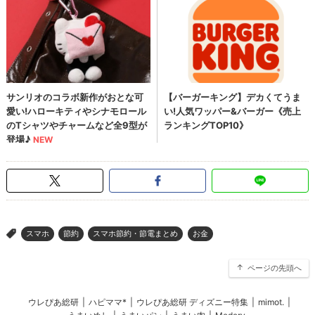
スマホ
節約
スマホ節約・節電まとめ
お金
>
ページの先頭へ
ウレぴあ総研
|
ハピママ*
|
ウレぴあ総研 ディズニー特集
|
mimot.
|