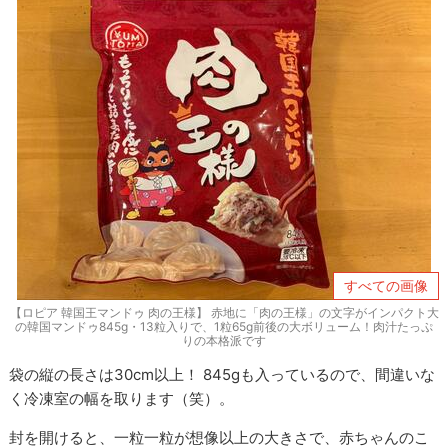
すべての画像
【ロピア 韓国王マンドゥ 肉の王様】 赤地に「肉の王様」の文字がインパクト大
の韓国マンドゥ845g・13粒入りで、1粒65g前後の大ボリューム！肉汁たっぷ
りの本格派です
袋の縦の長さは30cm以上！ 845gも入っているので、間違いな
く冷凍室の幅を取ります（笑）。
封を開けると、一粒一粒が想像以上の大きさで、赤ちゃんのこ