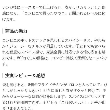
レンジ後にトースターで仕上げると、衣がよりカリッとした食
感になり、「コンビニで買ったやつ？」と聞かれるレベルに化
けます。
商品の魅力
コンビニのホットスナックを思わせるスパイシーさと、やわら
かくジューシーなチキンが同居しています。子どもでも食べら
れる程度のスパイス感で、家族全員に対応できる懐の広さも魅
力です。800gでこの価格は、コンビニ比較で圧倒的なコスパで
す。
実食レビュー＆感想
袋を開けると、8個のフライドチキンがゴロンと入っていて、ひ
とつがしっかり大きい！ ひと口噛むと衣がザクッと砕けて、中
からジューシーな鶏肉が顔を出します。スパイスはピリッとす
るけれど刺激的すぎず、子どもも「これおいしい！」と手が止
まりませんでした。