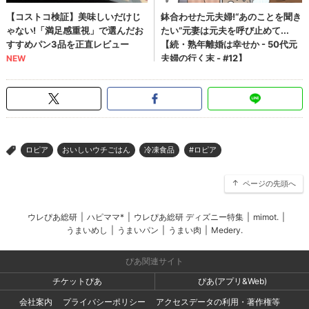
ロピア
おいしいウチごはん
冷凍食品
#ロピア
>
ページの先頭へ
ウレぴあ総研
|
ハピママ*
|
ウレぴあ総研 ディズニー特集
|
mimot.
|
うまいめし
|
うまいパン
|
うまい肉
|
Medery.
ぴあ関連サイト
チケットぴあ
ぴあ(アプリ&Web)
会社案内
プライバシーポリシー
アクセスデータの利用・著作権等