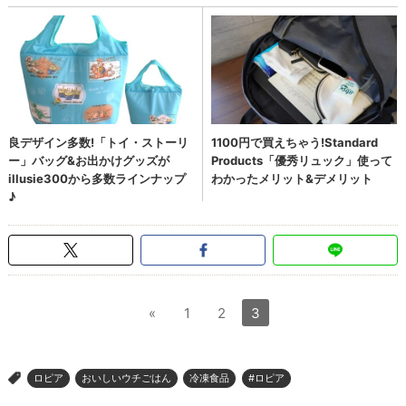
«
1
2
3
ロピア
おいしいウチごはん
冷凍食品
#ロピア
>