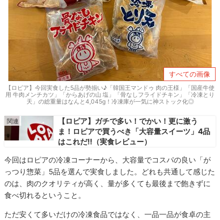
すべての画像
【ロピア】今回実食した5品が勢揃い♪「韓国王マンドゥ 肉の王様」「国産牛使
用 牛肉メンチカツ」「からあげの山 塩」「骨なしフライドチキン」「冷凍とり
天」の総重量はなんと4,045g！冷凍庫が一気に神ストック化◎
【ロピア】ガチで多い！でかい！更に激う
ま！ロピアで買うべき「大容量スイーツ」4品
はこれだ!!（実食レビュー）
今回はロピアの冷凍コーナーから、大容量でコスパの良い「が
っつり惣菜」5品を選んで実食しました。どれも共通して感じた
のは、肉のクオリティが高く、量が多くても最後まで飽きずに
食べ切れるということ。
ただ安くて多いだけの冷凍食品ではなく、一品一品が食卓の主