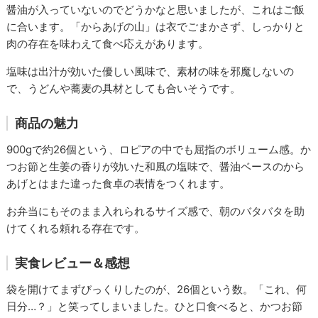
醤油が入っていないのでどうかなと思いましたが、これはご飯
に合います。「からあげの山」は衣でごまかさず、しっかりと
肉の存在を味わえて食べ応えがあります。
塩味は出汁が効いた優しい風味で、素材の味を邪魔しないの
で、うどんや蕎麦の具材としても合いそうです。
商品の魅力
900gで約26個という、ロピアの中でも屈指のボリューム感。か
つお節と生姜の香りが効いた和風の塩味で、醤油ベースのから
あげとはまた違った食卓の表情をつくれます。
お弁当にもそのまま入れられるサイズ感で、朝のバタバタを助
けてくれる頼れる存在です。
実食レビュー＆感想
袋を開けてまずびっくりしたのが、26個という数。「これ、何
日分…？」と笑ってしまいました。ひと口食べると、かつお節