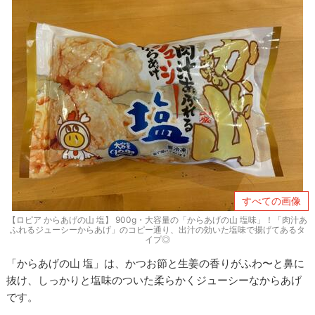
すべての画像
【ロピア からあげの山 塩】 900g・大容量の「からあげの山 塩味」！「肉汁あ
ふれるジューシーからあげ」のコピー通り、出汁の効いた塩味で揚げてあるタ
イプ◎
「からあげの山 塩」は、かつお節と生姜の香りがふわ〜と鼻に
抜け、しっかりと塩味のついた柔らかくジューシーなからあげ
です。