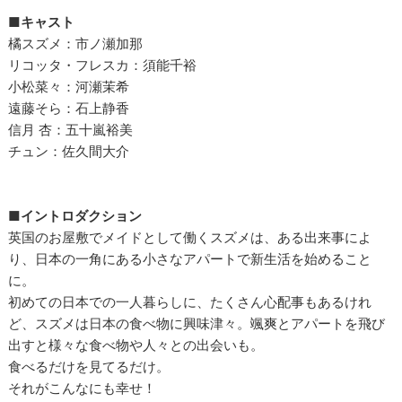
■キャスト
橘スズメ：市ノ瀬加那
リコッタ・フレスカ：須能千裕
小松菜々：河瀬茉希
遠藤そら：石上静香
信月 杏：五十嵐裕美
チュン：佐久間大介
■イントロダクション
英国のお屋敷でメイドとして働くスズメは、ある出来事によ
り、日本の一角にある小さなアパートで新生活を始めること
に。
初めての日本での一人暮らしに、たくさん心配事もあるけれ
ど、スズメは日本の食べ物に興味津々。颯爽とアパートを飛び
出すと様々な食べ物や人々との出会いも。
食べるだけを見てるだけ。
それがこんなにも幸せ！