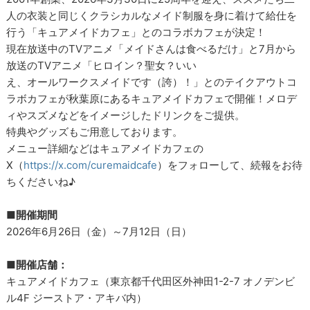
人の衣装と同じくクラシカルなメイド制服を身に着けて給仕を
行う「キュアメイドカフェ」とのコラボカフェが決定！
現在放送中のTVアニメ「メイドさんは食べるだけ」と7月から
放送のTVアニメ「ヒロイン？聖女？いい
え、オールワークスメイドです（誇）！」とのテイクアウトコ
ラボカフェが秋葉原にあるキュアメイドカフェで開催！メロデ
ィやスズメなどをイメージしたドリンクをご提供。
特典やグッズもご用意しております。
メニュー詳細などはキュアメイドカフェの
X（
https://x.com/curemaidcafe
）をフォローして、続報をお待
ちくださいね♪
■開催期間
2026年6月26日（金）～7月12日（日）
■開催店舗：
キュアメイドカフェ（東京都千代田区外神田1-2-7 オノデンビ
ル4F ジーストア・アキバ内）