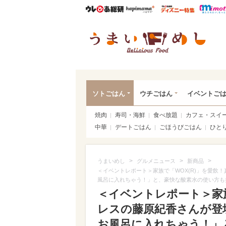
ウレぴあ総研
ハピママ*
ウレぴあ
うま
ソトごはん
ウチごはん
イベントご
焼肉
寿司・海鮮
食べ放題
カフェ・スイ
中華
デートごはん
ごほうびごはん
ひと
>
>
>
うまいめし
グルメニュース
新商品
＜イベントレポート＞家族で「WOX(R)」を愛飲
風呂に入れちゃう！」と、豪快な酸素水の使い方も
＜イベントレポート＞家族
レスの藤原紀香さんが登
お風呂に入れちゃう！」