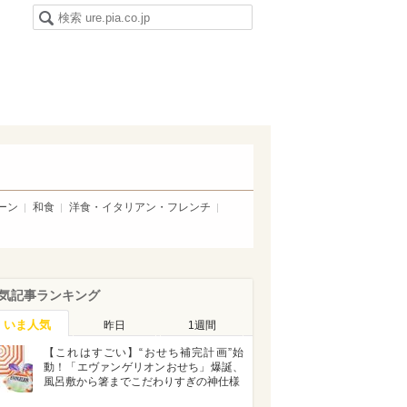
ーン
和食
洋食・イタリアン・フレンチ
気記事ランキング
いま人気
昨日
1週間
【これはすごい】“おせち補完計画”始
動！「エヴァンゲリオンおせち」爆誕、
風呂敷から箸までこだわりすぎの神仕様