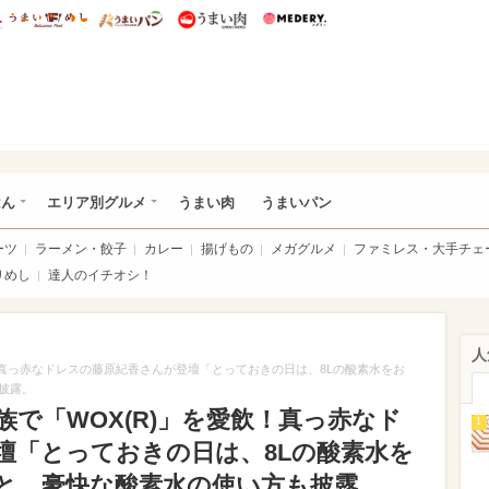
総研 ディズニー特集
mimot.
うまいめし
うまいパン
うまい肉
Medery.
いめし
はん
エリア別グルメ
うまい肉
うまいパン
ーツ
ラーメン・餃子
カレー
揚げもの
メガグルメ
ファミレス・大手チェ
りめし
達人のイチオシ！
人
！真っ赤なドレスの藤原紀香さんが登壇「とっておきの日は、8Lの酸素水をお
披露。
で「WOX(R)」を愛飲！真っ赤なド
1
壇「とっておきの日は、8Lの酸素水を
と、豪快な酸素水の使い方も披露。