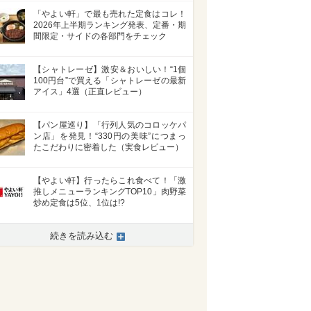
「やよい軒」で最も売れた定食はコレ！
2026年上半期ランキング発表、定番・期
間限定・サイドの各部門をチェック
【シャトレーゼ】激安＆おいしい！“1個
100円台”で買える「シャトレーゼの最新
アイス」4選（正直レビュー）
【パン屋巡り】「行列人気のコロッケパ
ン店」を発見！“330円の美味”につまっ
たこだわりに密着した（実食レビュー）
【やよい軒】行ったらこれ食べて！「激
推しメニューランキングTOP10」肉野菜
炒め定食は5位、1位は!?
続きを読み込む