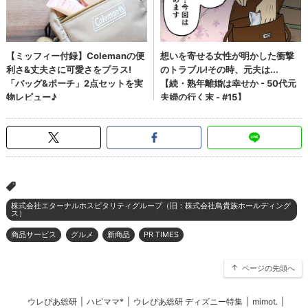
>
株式会社エターナルホスピタリティグループ（旧：株式会社鳥貴族ホールディング
ス）
商品サービス
グルメ
新商品
PR TIMES
ページの先頭へ
ウレぴあ総研
|
ハピママ*
|
ウレぴあ総研 ディズニー特集
|
mimot.
|