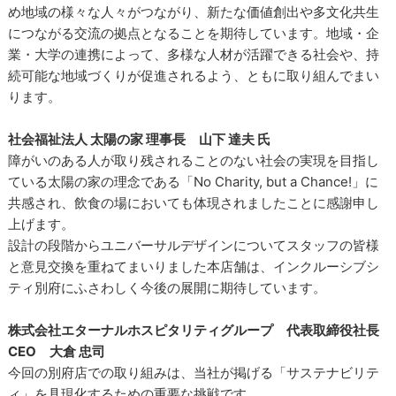
め地域の様々な人々がつながり、新たな価値創出や多文化共生
につながる交流の拠点となることを期待しています。地域・企
業・大学の連携によって、多様な人材が活躍できる社会や、持
続可能な地域づくりが促進されるよう、ともに取り組んでまい
ります。
社会福祉法人 太陽の家 理事長 山下 達夫 氏
障がいのある人が取り残されることのない社会の実現を目指し
ている太陽の家の理念である「No Charity, but a Chance!」に
共感され、飲食の場においても体現されましたことに感謝申し
上げます。
設計の段階からユニバーサルデザインについてスタッフの皆様
と意見交換を重ねてまいりました本店舗は、インクルーシブシ
ティ別府にふさわしく今後の展開に期待しています。
株式会社エターナルホスピタリティグループ 代表取締役社長
CEO 大倉 忠司
今回の別府店での取り組みは、当社が掲げる「サステナビリテ
ィ」を具現化するための重要な挑戦です。