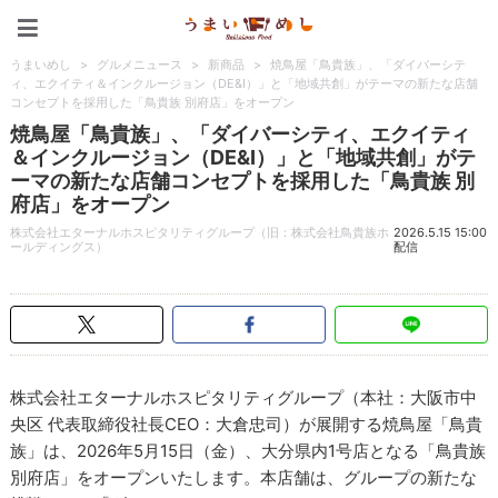
うまいめし
うまいめし
>
グルメニュース
>
新商品
>
焼鳥屋「鳥貴族」、「ダイバーシテ
ィ、エクイティ＆インクルージョン（DE&I）」と「地域共創」がテーマの新たな店舗
コンセプトを採用した「鳥貴族 別府店」をオープン
焼鳥屋「鳥貴族」、「ダイバーシティ、エクイティ
＆インクルージョン（DE&I）」と「地域共創」がテ
ーマの新たな店舗コンセプトを採用した「鳥貴族 別
府店」をオープン
株式会社エターナルホスピタリティグループ（旧：株式会社鳥貴族ホ
2026.5.15 15:00
ールディングス）
配信
株式会社エターナルホスピタリティグループ（本社：大阪市中
央区 代表取締役社長CEO：大倉忠司）が展開する焼鳥屋「鳥貴
族」は、2026年5月15日（金）、大分県内1号店となる「鳥貴族
別府店」をオープンいたします。本店舗は、グループの新たな