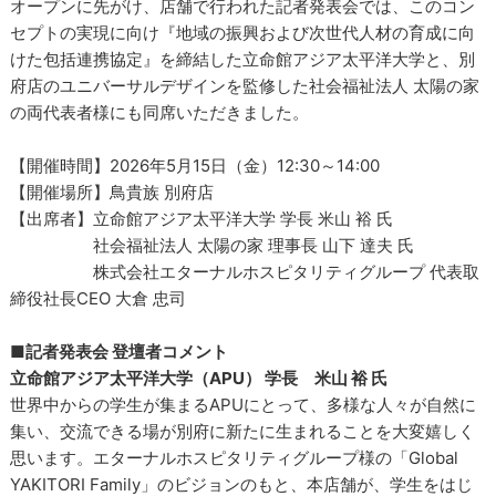
オープンに先がけ、店舗で行われた記者発表会では、このコン
セプトの実現に向け『地域の振興および次世代人材の育成に向
けた包括連携協定』を締結した立命館アジア太平洋大学と、別
府店のユニバーサルデザインを監修した社会福祉法人 太陽の家
の両代表者様にも同席いただきました。
【開催時間】2026年5月15日（金）12:30～14:00
【開催場所】鳥貴族 別府店
【出席者】立命館アジア太平洋大学 学長 米山 裕 氏
社会福祉法人 太陽の家 理事長 山下 達夫 氏
株式会社エターナルホスピタリティグループ 代表取
締役社長CEO 大倉 忠司
■記者発表会 登壇者コメント
立命館アジア太平洋大学（APU） 学長 米山 裕 氏
世界中からの学生が集まるAPUにとって、多様な人々が自然に
集い、交流できる場が別府に新たに生まれることを大変嬉しく
思います。エターナルホスピタリティグループ様の「Global
YAKITORI Family」のビジョンのもと、本店舗が、学生をはじ