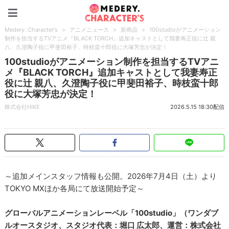
Medery. Character's
Medery. Character's
>
アニメニュース
>
新商品
>
100studioがアニメーション
制作を担当するTVアニメ『BLACK TORCH』追加キャストとして我妻寿正役に辻 親
八、久澄陶子役に甲斐田裕子、時枝蛮十郎役に大塚芳忠が決定！
100studioがアニメーション制作を担当するTVアニ
メ『BLACK TORCH』追加キャストとして我妻寿正
役に辻 親八、久澄陶子役に甲斐田裕子、時枝蛮十郎
役に大塚芳忠が決定！
株式会社HIKE
2026.5.15 18:30配信
～追加メインスタッフ情報も公開。2026年7月4日（土）より
TOKYO MXほか各局にて放送開始予定～
グローバルアニメーションレーベル「100studio」（ワンダブ
ルオースタジオ、スタジオ代表：堀口 広太郎、運営：株式会社