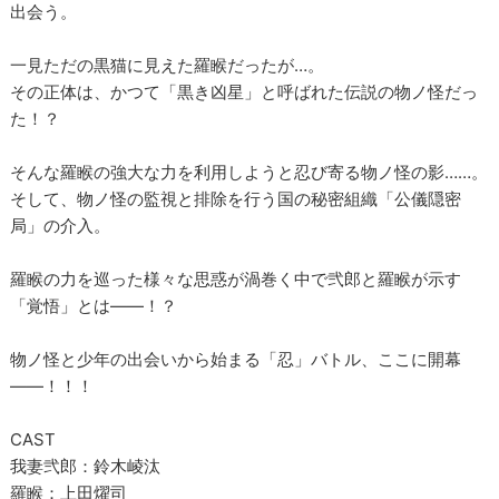
出会う。
一見ただの黒猫に見えた羅睺だったが…。
その正体は、かつて「黒き凶星」と呼ばれた伝説の物ノ怪だっ
た！？
そんな羅睺の強大な力を利用しようと忍び寄る物ノ怪の影……。
そして、物ノ怪の監視と排除を行う国の秘密組織「公儀隠密
局」の介入。
羅睺の力を巡った様々な思惑が渦巻く中で弐郎と羅睺が示す
「覚悟」とは――！？
物ノ怪と少年の出会いから始まる「忍」バトル、ここに開幕
――！！！
CAST
我妻弐郎：鈴木崚汰
羅睺：上田燿司