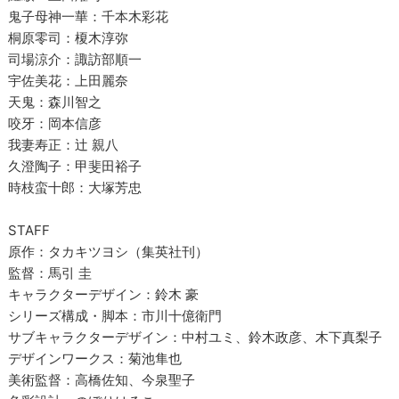
鬼子母神一華：千本木彩花
桐原零司：榎木淳弥
司場涼介：諏訪部順一
宇佐美花：上田麗奈
天鬼：森川智之
咬牙：岡本信彦
我妻寿正：辻 親八
久澄陶子：甲斐田裕子
時枝蛮十郎：大塚芳忠
STAFF
原作：タカキツヨシ（集英社刊）
監督：馬引 圭
キャラクターデザイン：鈴木 豪
シリーズ構成・脚本：市川十億衛門
サブキャラクターデザイン：中村ユミ、鈴木政彦、木下真梨子
デザインワークス：菊池隼也
美術監督：高橋佐知、今泉聖子