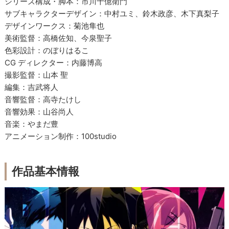
シリーズ構成・脚本：市川十億衛門
サブキャラクターデザイン：中村ユミ、鈴木政彦、木下真梨子
デザインワークス：菊池隼也
美術監督：高橋佐知、今泉聖子
色彩設計：のぼりはるこ
CG ディレクター：内藤博高
撮影監督：山本 聖
編集：吉武将人
音響監督：高寺たけし
音響効果：山谷尚人
音楽：やまだ豊
アニメーション制作：100studio
作品基本情報