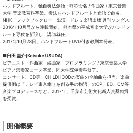
ハンドフルート、独自奏法創始・呼称命名 / 作曲家 / 東京音楽
大学 音楽教育科卒業。奏法をハンドフルートと造語で命名。
NHK「フックブックロー」出演。ドレミ楽譜出版 月刊ソングス
2016年10月号から連載開始。 熊本県の平成音楽大学がハンドフ
ルート専攻を新設し、講師就任。
2017年10月28日、ハンドフルートDVD付き教則本発表。
■臼田 圭介(Keisuke USUDA)
ピアニスト・作曲家・編曲家・プログラミング / 東京音楽大学
ピアノ演奏家コース卒業、同大学院伴奏科修了。
コンサート、CD等、CHILDHOODの楽曲の全編曲を担当。楽曲
提供例は「テレビ東京幸せを創る手の物語」のOP、ED、CM等
音楽プロデュースなど。2017年、千葉市芸術文化新人賞奨励賞
を受賞。
開催概要