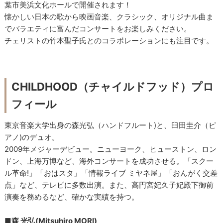
葉市美浜文化ホールで開催されます！
懐かしい日本の歌から映画音楽、クラシック、オリジナル曲ま
でバラエティに富んだコンサートをお楽しみください。
チェリストの竹本聖子氏とのコラボレーションにも注目です。
CHILDHOOD（チャイルドフッド）プロ
フィール
東京音楽大学出身の森光弘（ハンドフルート)と、臼田圭介（ピ
アノ)のデュオ。
2009年メジャーデビュー。ニューヨーク、ヒューストン、ロン
ドン、上海万博など、海外コンサートを成功させる。「スクー
ル革命!」「おはスタ」「情報ライブ ミヤネ屋」「おんがく交差
点」など、テレビに多数出演。また、高円宮妃久子妃殿下御前
演奏を務めるなど、確かな実績を持つ。
■森 光弘(Mitsuhiro MORI)