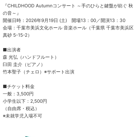
『CHILDHOOD Autumnコンサート ～手のひらと鍵盤が紡ぐ 秋
の音～』
開催日時：2026年9月19日 (土) 開場13：00／開演13：30
会場：千葉市美浜文化ホール 音楽ホール（千葉県 千葉市美浜区
真砂 5-15-2）
■出演者
森 光弘（ハンドフルート）
臼田 圭介（ピアノ）
竹本聖子（チェロ）※サポート出演
■チケット料金
一般：3,500円
小学生以下：2,500円
（自由席・税込）
※未就学児入場不可