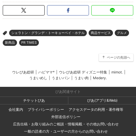
シェラトン・グランデ・トーキョーベイ・ホテル
商品サービス
グルメ
>
新商品
PR TIMES
ページの先頭へ
ウレぴあ総研
|
ハピママ*
|
ウレぴあ総研 ディズニー特集
|
mimot.
|
うまいめし
|
うまいパン
|
うまい肉
|
Medery.
ぴあ関連サイト
チケットぴあ
ぴあ(アプリ&Web)
会社案内
プライバシーポリシー
アクセスデータの利用・著作権等
外部送信ポリシー
広告出稿・お取り組みのご相談・情報掲載・その他お問い合わせ
一般の読者の方・ユーザーの方からのお問い合わせ