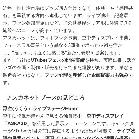
近年、推し活市場はグッズ購入だけでなく「体験」や「感情共
有」を重視する方向へ進化しています。ライブ演出、記念展
示、ファン参加型企画など、IPの世界観をリアルに体験できる
施策へのニーズが高まっています。
アスカネットは、フォトブック事業、空中ディスプレイ事業、
フューネラル事業という異なる3事業で培った技術を活か
し、“推しをより近くに感じる”新たな表現を提案します。
また、当社は
VTuberフェスの開催実績
を持ち、実際に推し活グ
ッズの企画・制作・販売を行ってきた経験があります。単なる
製造会社ではなく、
ファン心理を理解した企画提案力も強み
で
す。
アスカネットブースの見どころ
浮空(うくう）ライブステージHome
空中に映像が浮かんで見える独自技術、
空中ディスプレイ
「ASKA3D」
を活用した展示ソリューションです。キャラクタ
ーやVTuberが目の前に存在するような演出が可能で、
ライブ物
販や展示イベント、店頭プロモーションなどへの活用を提案
し