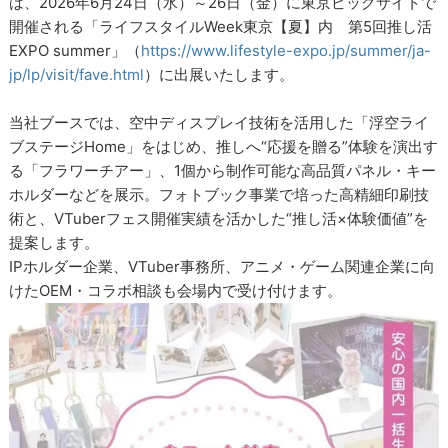
は、2026年6月24日（水）～26日（金）に東京ビッグサイトで
開催される「ライフスタイルWeek東京【夏】内 第5回推し活
EXPO summer」（
https://www.lifestyle-expo.jp/summer/ja-
jp/lp/visit/fave.html
）に出展いたします。
当社ブースでは、空中ディスプレイ技術を活用した「浮空ライ
ブステージHome」をはじめ、推しへ“応援を贈る”体験を演出す
る「フラワーチアー」、1個から制作可能な高品質パネル・キー
ホルダーなどを展示。フォトブック事業で培った高精細印刷技
術と、VTuberフェス開催実績を活かした“推し活×体験価値”を
提案します。
IPホルダー企業、VTuber事務所、アニメ・ゲーム関連企業に向
けたOEM・コラボ相談も会場内で受け付けます。