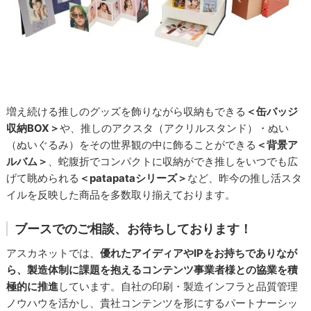
増え続ける推しのグッズを飾りながら収納もできる
＜缶バッジ
収納BOX＞
や、推しのアクスタ（アクリルスタンド）・ぬい
（ぬいぐるみ）をその世界観の中に飾ることができる
＜背景ア
ルバム＞
、蛇腹折でコンパクトに収納ができ推しをいつでも広
げて眺められる
＜patapataシリーズ＞
など、昨今の推し活スタ
イルを反映した商品を多数取り揃えております。
ブースでのご相談、お待ちしております！
アスカネットでは、
優れたアイディアやIPをお持ちでありなが
ら、製造体制に課題を抱えるコンテンツ事業者様との協業を積
極的に推進
しています。自社の印刷・製造インフラと品質管理
ノウハウを活かし、貴社コンテンツを形にするパートナーシッ