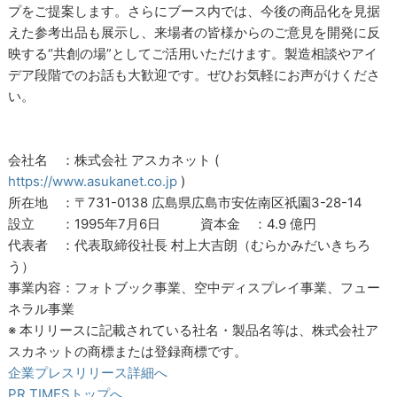
プをご提案します。さらにブース内では、今後の商品化を見据
えた参考出品も展示し、来場者の皆様からのご意見を開発に反
映する“共創の場”としてご活用いただけます。製造相談やアイ
デア段階でのお話も大歓迎です。ぜひお気軽にお声がけくださ
い。
会社名 ：株式会社 アスカネット (
https://www.asukanet.co.jp
)
所在地 ：〒731-0138 広島県広島市安佐南区祇園3-28-14
設立 ：1995年7月6日 資本金 ：4.9 億円
代表者 ：代表取締役社長 村上大吉朗（むらかみだいきちろ
う）
事業内容：フォトブック事業、空中ディスプレイ事業、フュー
ネラル事業
※ 本リリースに記載されている社名・製品名等は、株式会社ア
スカネットの商標または登録商標です。
企業プレスリリース詳細へ
PR TIMESトップへ