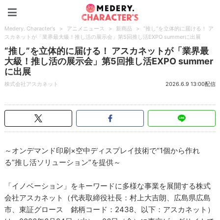
Medery. Character's
Medery. Character's
>
アニメニュース
>
新商品
>
“推し”を立体的に届ける！ ア
スカネットが「業界最大級！推し活の展示会」第5回推し活EXPO summerに出展
“推し”を立体的に届ける！ アスカネットが「業界最
大級！推し活の展示会」第5回推し活EXPO summer
に出展
株式会社アスカネット
2026.6.9 13:00配信
～オンデマンド印刷×空中ディスプレイ技術で“1個から作れ
る”推し活ソリューション”を提供～
「イノベーション」をキーワードに多様な事業を展開する株式
会社アスカネット（代表取締役社長：村上大吉朗、広島県広島
市、東証グロース 銘柄コード：2438、以下：アスカネット）