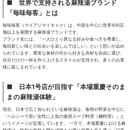
■
世界で支持される麻辣湯ブランド
「毎味毎客」とは
毎味毎客（マイアジマイキャク）は、中国を中心に世界400店
舗以上を展開する麻辣湯ブランドです。
ブランド名には、「一人ひとり異なる好みや食べ方を尊重し、
毎回新しい味との出会いを楽しんでほしい」という想いが込め
られています。豊富な食材の中から好きな具材を自由に選び、
自分だけの一杯を作り上げるスタイルが支持され、多くのお客
様に親しまれています。
■
日本1号店が目指す「本場重慶そのま
まの麻辣湯体験」
現在、日本で広く知られている麻辣湯は、春雨や野菜を中心に
「ヘルシーで若い女性に人気の春雨スープ料理（麺料理）」と
いうイメージが定着しています。 一方で、本場重慶における麻