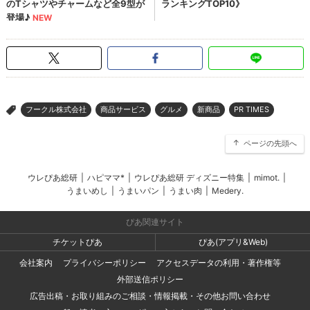
フークル株式会社
商品サービス
グルメ
新商品
PR TIMES
>
ページの先頭へ
ウレぴあ総研
|
ハピママ*
|
ウレぴあ総研 ディズニー特集
|
mimot.
|
うまいめし
|
うまいパン
|
うまい肉
|
Medery.
ぴあ関連サイト
チケットぴあ
ぴあ(アプリ&Web)
会社案内
プライバシーポリシー
アクセスデータの利用・著作権等
外部送信ポリシー
広告出稿・お取り組みのご相談・情報掲載・その他お問い合わせ