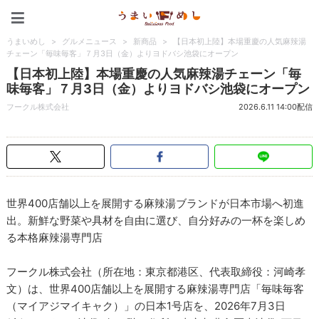
うまいめし
うまいめし
>
グルメニュース
>
新商品
>
【日本初上陸】本場重慶の人気麻辣湯
チェーン「毎味毎客」７月3日（金）よりヨドバシ池袋にオープン
【日本初上陸】本場重慶の人気麻辣湯チェーン「毎
味毎客」７月3日（金）よりヨドバシ池袋にオープン
フークル株式会社
2026.6.11 14:00配信
世界400店舗以上を展開する麻辣湯ブランドが日本市場へ初進
出。新鮮な野菜や具材を自由に選び、自分好みの一杯を楽しめ
る本格麻辣湯専門店
フークル株式会社（所在地：東京都港区、代表取締役：河崎孝
文）は、世界400店舗以上を展開する麻辣湯専門店「毎味毎客
（マイアジマイキャク）」の日本1号店を、2026年7月3日