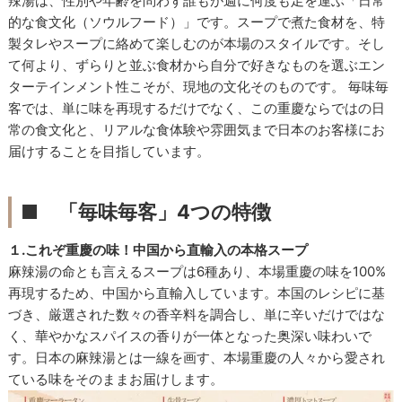
辣湯は、性別や年齢を問わず誰もが週に何度も足を運ぶ「日常
的な食文化（ソウルフード）」です。スープで煮た食材を、特
製タレやスープに絡めて楽しむのが本場のスタイルです。そし
て何より、ずらりと並ぶ食材から自分で好きなものを選ぶエン
ターテインメント性こそが、現地の文化そのものです。 毎味毎
客では、単に味を再現するだけでなく、この重慶ならではの日
常の食文化と、リアルな食体験や雰囲気まで日本のお客様にお
届けすることを目指しています。
■
「毎味毎客」4つの特徴
１.これぞ重慶の味！中国から直輸入の本格スープ
麻辣湯の命とも言えるスープは6種あり、本場重慶の味を100%
再現するため、中国から直輸入しています。本国のレシピに基
づき、厳選された数々の香辛料を調合し、単に辛いだけではな
く、華やかなスパイスの香りが一体となった奥深い味わいで
す。日本の麻辣湯とは一線を画す、本場重慶の人々から愛され
ている味をそのままお届けします。