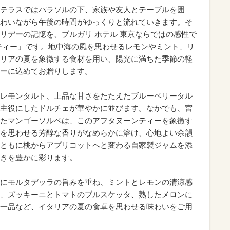
テラスではパラソルの下、家族や友人とテーブルを囲
わいながら午後の時間がゆっくりと流れていきます。そ
リデーの記憶を、ブルガリ ホテル 東京ならではの感性で
ティー」です。地中海の風を思わせるレモンやミント、リ
リアの夏を象徴する食材を用い、陽光に満ちた季節の軽
ーに込めてお贈りします。
レモンタルト、上品な甘さをたたえたブルーベリータル
主役にしたドルチェが華やかに並びます。なかでも、宮
たマンゴーソルベは、このアフタヌーンティーを象徴す
を思わせる芳醇な香りがなめらかに溶け、心地よい余韻
ともに桃からアプリコットへと変わる自家製ジャムを添
きを豊かに彩ります。
にモルタデッラの旨みを重ね、ミントとレモンの清涼感
、ズッキーニとトマトのブルスケッタ、熟したメロンに
一品など、イタリアの夏の食卓を思わせる味わいをご用