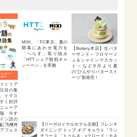
MIXI、「FC東京」夏の
開幕にあわせ電力を
【Buttery本店】生バタ
「へらす」取り組み
ーサンド～フロマージ
「HTTシェア観戦キャ
ュ＆シャインマスカッ
ンペーン」を実施
ト～など8月より夏
の“ひんやりバタースイ
ーツ”新発売！
ァミリア
注目の集
。イラス
すく好評
ニューア
L版 今す
イン語の
のビアガー
【リーガロイヤルホテル京都】フレンチ
集』が8月
ビアフェス
ダイニング トップ オブ キョウト『ラン
チコース 「トゥルネ」×クロード・モネ