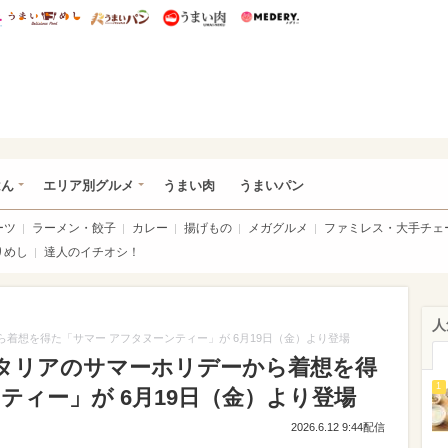
総研 ディズニー特集
mimot.
うまいめし
うまいパン
うまい肉
Medery.
いめし
はん
エリア別グルメ
うまい肉
うまいパン
ーツ
ラーメン・餃子
カレー
揚げもの
メガグルメ
ファミレス・大手チェ
りめし
達人のイチオシ！
人
ら着想を得た「サマー アフタヌーンティー」が 6月19日（金）より登場
イタリアのサマーホリデーから着想を得
1
ティー」が 6月19日（金）より登場
2026.6.12 9:44配信