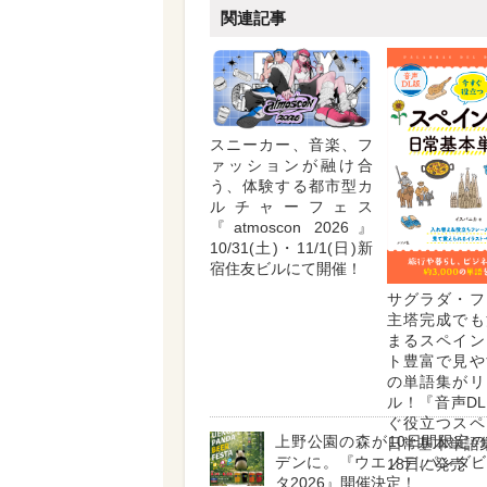
関連記事
スニーカー、音楽、フ
ァッションが融け合
う、体験する都市型カ
ルチャーフェス
『atmoscon 2026』
10/31(土)・11/1(日)新
宿住友ビルにて開催！
サグラダ・フ
主塔完成でも
まるスペイン
ト豊富で見や
の単語集がリ
ル！『音声D
ぐ役立つスペ
上野公園の森が10日間限定
日常基本単語
デンに。『ウエノデ.パンダ
18日に発売
タ2026』開催決定！