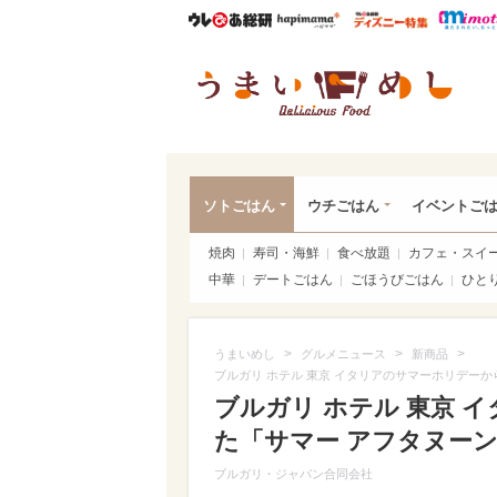
ウレぴあ総研
ハピママ*
ウレぴあ
うま
ソトごはん
ウチごはん
イベントご
焼肉
寿司・海鮮
食べ放題
カフェ・スイ
中華
デートごはん
ごほうびごはん
ひと
>
>
>
うまいめし
グルメニュース
新商品
ブルガリ ホテル 東京 イタリアのサマーホリデーか
ブルガリ ホテル 東京 
た「サマー アフタヌーン
ブルガリ・ジャパン合同会社