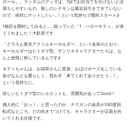
ロール」。ランダムのグッズは、1回でお目当てを引けないと沼
落ちしやすいもの。推しのシナモンは最近自引きできていない
ので、絶対にゲットしたい…！という気持ちで開封スタート♪
1個目を開封してみると……狙っていた「1．ハローキティ」が来
てくれました！大歓喜です。
「どろろん夜光アクリルキーホルダー」という名前のとおり、
キーホルダーはヒトダマ型。サンリオキャラクターたちは、な
んと妖怪に扮しているんです♪
キティちゃんは、お稲荷さんに変身。おばけポーズをしている
姿がなんとも愛らしく、思わず「来てくれてありがとう…！」
という気持ちに。
珍しいヒトダマ型のシルエットも、雰囲気があってGood！
個人的に「おっ！」と思ったのが、ナスカンの金具が360度回
転式なところ。どの向きでつけても、キャラクターが正面を向
いてくれる仕様です。