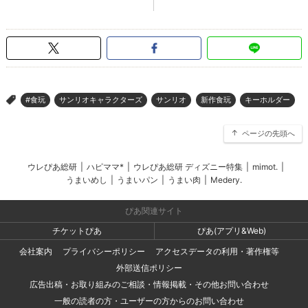
#食玩
サンリオキャラクターズ
サンリオ
新作食玩
キーホルダー
>
ページの先頭へ
ウレぴあ総研
|
ハピママ*
|
ウレぴあ総研 ディズニー特集
|
mimot.
|
うまいめし
|
うまいパン
|
うまい肉
|
Medery.
ぴあ関連サイト
チケットぴあ
ぴあ(アプリ&Web)
会社案内
プライバシーポリシー
アクセスデータの利用・著作権等
外部送信ポリシー
広告出稿・お取り組みのご相談・情報掲載・その他お問い合わせ
一般の読者の方・ユーザーの方からのお問い合わせ