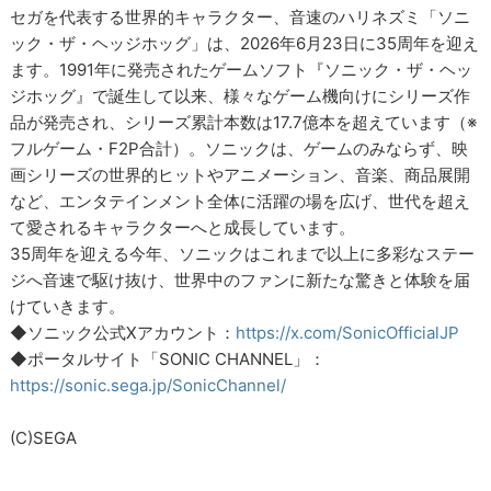
セガを代表する世界的キャラクター、音速のハリネズミ「ソニ
ック・ザ・ヘッジホッグ」は、2026年6月23日に35周年を迎え
ます。1991年に発売されたゲームソフト『ソニック・ザ・ヘッ
ジホッグ』で誕生して以来、様々なゲーム機向けにシリーズ作
品が発売され、シリーズ累計本数は17.7億本を超えています（※
フルゲーム・F2P合計）。ソニックは、ゲームのみならず、映
画シリーズの世界的ヒットやアニメーション、音楽、商品展開
など、エンタテインメント全体に活躍の場を広げ、世代を超え
て愛されるキャラクターへと成長しています。
35周年を迎える今年、ソニックはこれまで以上に多彩なステー
ジへ音速で駆け抜け、世界中のファンに新たな驚きと体験を届
けていきます。
◆ソニック公式Xアカウント：
https://x.com/SonicOfficialJP
◆ポータルサイト「SONIC CHANNEL」：
https://sonic.sega.jp/SonicChannel/
(C)SEGA