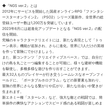
◆『NGS ver.2』とは
2012年にサービスを開始した国産オンラインRPG『ファンタシ
ースターオンライン2』（PSO2）シリーズ最新作。全世界の総
登録ユーザー数は1,200万を突破しています。
2023年6月には超進化アップデートとなる『NGS ver.2』の配
信を開始。
究極のキャラクタークリエイトには、新たな表現として「トゥ
ーン表示」機能が追加され、さらに進化。世界に1人だけの英雄
を作って冒険にでかけましょう。
また、新コンテンツ「クリエイティブスペース」では、自分だ
けの島を丸ごと一つ編集することが可能に。様々な建材や機能
を駆使し、多種多様な遊びを作り出すことができます。
最大32人ものプレイヤーが行き交うシームレスなオープンフィ
ールドに、「ポータブルホログラム」などの新要素も加わり、
冒険の世界にさらなる繋がりや広がり、新たな出会いや驚きが
生まれます。
新エネミー種「スターレス」など、強大な敵との戦闘では、簡
単操作の爽快なアクションでスピード感のある戦闘が楽しめま