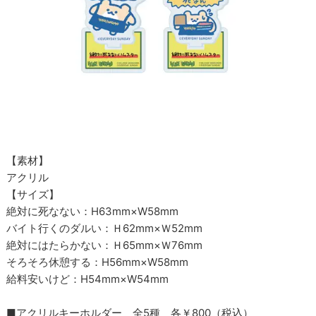
【素材】
アクリル
【サイズ】
絶対に死なない：H63mm×W58mm
バイト行くのダルい：Ｈ62mm×Ｗ52mm
絶対にはたらかない：Ｈ65mm×Ｗ76mm
そろそろ休憩する：H56mm×W58mm
給料安いけど：H54mm×W54mm
■アクリルキーホルダー 全5種 各￥800（税込）