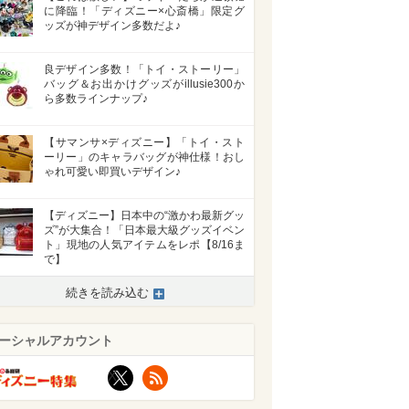
に降臨！「ディズニー×心斎橋」限定グ
ッズが神デザイン多数だよ♪
良デザイン多数！「トイ・ストーリー」
バッグ＆お出かけグッズがillusie300か
ら多数ラインナップ♪
【サマンサ×ディズニー】「トイ・スト
ーリー」のキャラバッグが神仕様！おし
ゃれ可愛い即買いデザイン♪
【ディズニー】日本中の“激かわ最新グッ
ズ”が大集合！「日本最大級グッズイベン
ト」現地の人気アイテムをレポ【8/16ま
で】
続きを読み込む
ーシャルアカウント
X
RSS