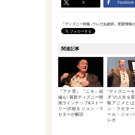
X
Facebook
「ディズニー特集 -ウレぴあ総研」更新情報
関連記事
『アナ雪』『ニモ』続
“ディズニー
編も! 最新ディズニー映
才”の人生を
画ラインナップ&ストー
駿アニメとは
リー詳細をジョン・ラ
ン・ラセター
セターが解説
ール・ジャパ
レポ