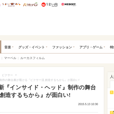
総研 ディズニー特集
mimot.
うまいめし
うまいパン
うまい肉
Medery.
ズニー特集 -ウレぴあ総研
音楽
グッズ・イベント
ファッション
アプリ・ゲーム
特
マーベル
ルーカスフィルム
>
>
ピクサー
人
制作の舞台裏が覗ける『ピクサー流 創造するちから』が面白い!
新『インサイド・ヘッド』制作の舞台
1
 創造するちから』が面白い!
2015.5.13 10:30
2