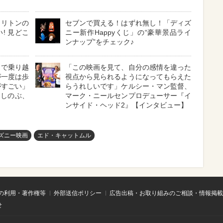
トリトンの
セブンで買える！はずれ無し！「ディズ
! 見どこ
ニー新作Happyくじ」の“豪華景品ライ
ンナップ”をチェック♪
力で乗り越
「この映画を見て、自分の感情を違った
が一度は歩
視点から見られるようになってもらえた
がすごい」
らうれしいです」ケルシー・マン監督、
竹しのぶ、
マーク・ニールセンプロデューサー『イ
ンサイド・ヘッド2』【インタビュー】
ズニー映画
エド・キャットムル
の利用・著作権等
外部送信ポリシー
広告出稿・お取り組みのご相談・情報掲載
せ