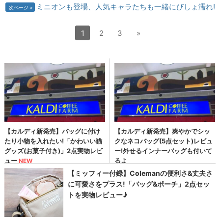
ミニオンも登場、人気キャラたちも一緒にびしょ濡れ!
次ページ
1
2
3
»