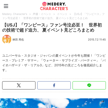
Medery. Character's
Medery. Character's
>
声優・イベント
>
イベント
>
【USJ】「ワンピース」フ
ァン号泣必至！ 世界初の技術で超ド迫力、 夏イベント見どころまとめ
【USJ】「ワンピース」ファン号泣必至！ 世界初
の技術で超ド迫力、 夏イベント見どころまとめ
林田 周也
2015.7.2 11:45
ユニバーサル・スタジオ・ジャパンの夏イベントが今年も開催！「ワンピ
ース・プレミア・サマー」「ウォーター・サプライズ・パーティー」「バ
イオハザード・ザ・リアル3」など、2015年の見どころを徹底紹介しま
す。