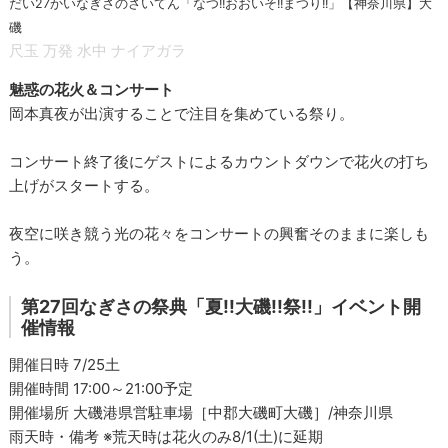
だい27かいなぎさのさいてん「なつ!!おおいそ!!まつり!!」【神奈川県】大
磯
尺玉
万発
水中
ナイアガラ
魅惑の花火＆コンサート
岡本真夜が出演することで注目を集めている祭り。
コンサート終了後にゲストによるカウントダウンで花火の打ち
上げがスタートする。
夜空に咲き競う光の花々をコンサートの興奮そのままに楽しも
う。
第27回なぎさの祭典「夏!!大磯!!祭!!」イベント開
催情報
開催日時 7/25土
開催時間 17:00～21:00予定
開催場所 大磯港県営駐車場［中郡大磯町大磯］/神奈川県
雨天時・備考 ※荒天時は花火のみ8/1(土)に延期