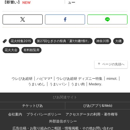
花火特集2015
第27回なぎさの祭典「夏!!大磯!!祭!!」
神奈川県
大磯
>
花火大会
有料観覧席
ページの先頭へ
ウレぴあ総研
|
ハピママ*
|
ウレぴあ総研 ディズニー特集
|
mimot.
|
うまいめし
|
うまいパン
|
うまい肉
|
Medery.
ぴあ関連サイト
チケットぴあ
ぴあ(アプリ&Web)
会社案内
プライバシーポリシー
アクセスデータの利用・著作権等
外部送信ポリシー
広告出稿・お取り組みのご相談・情報掲載・その他お問い合わせ