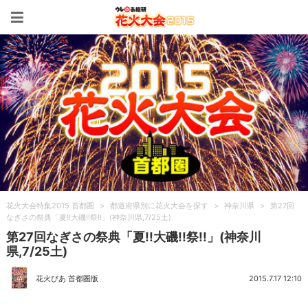
花火大会特集2015 首都圏
花火大会特集2015 首都圏
>
都道府県別に花火大会を探す
>
神奈川県
>
第27回
なぎさの祭典「夏!!大磯!!祭!!」(神奈川県,7/25土)
第27回なぎさの祭典「夏!!大磯!!祭!!」(神奈川
県,7/25土)
花火ぴあ 首都圏版
2015.7.17 12:10