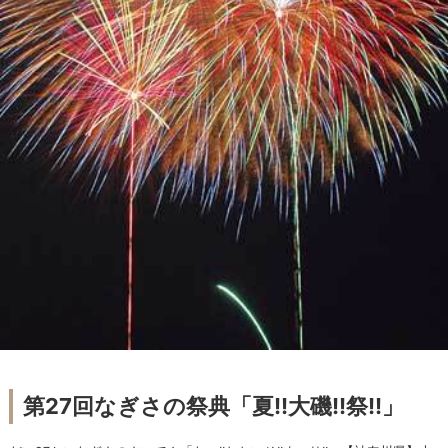
第27回なぎさの祭典「夏!!大磯!!祭!!」