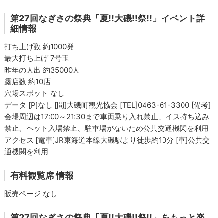
第27回なぎさの祭典「夏!!大磯!!祭!!」イベント詳
細情報
打ち上げ数 約1000発
最大打ち上げ 7号玉
昨年の人出 約35000人
露店数 約10店
穴場スポット なし
データ [P]なし [問]大磯町観光協会 [TEL]0463-61-3300 [備考]
会場周辺は17:00～21:30まで車両乗り入れ禁止、イス持ち込み
禁止、ペット入場禁止、駐車場がないため公共交通機関を利用
アクセス [電車]JR東海道本線大磯駅より徒歩約10分 [車]公共交
通機関を利用
有料観覧席 情報
販売ページ なし
第27回なぎさの祭典「夏!!大磯!!祭!!」をもっと楽